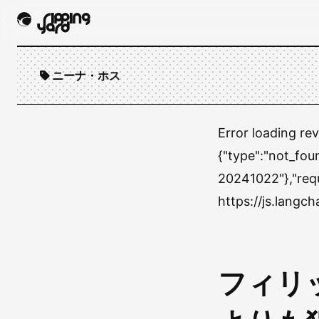
ニーナ・ホス
Error loading re
{"type":"not_fou
20241022"},"re
https://js.lang
フィリ