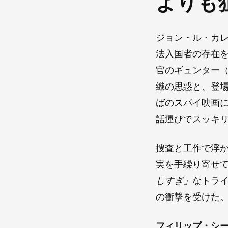
よりも
ジョン・ル・カ
法入国者の存在
官のギュンター
織の思惑と、登
ばのスパイ映画
話運びでスッキ
捜査と工作で浮
実を手繰り寄せ
しすぎ」
なトラ
の衝撃を受けた
フィリップ・シ