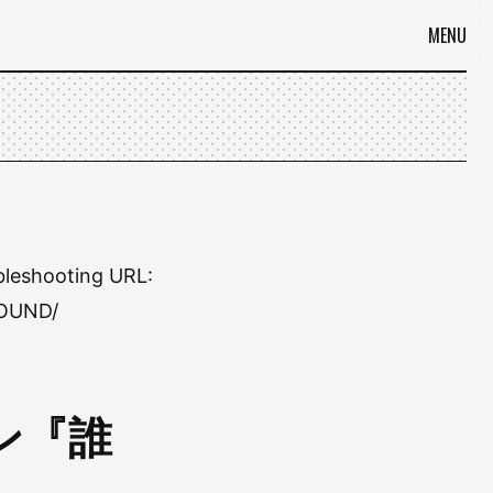
MENU
leshooting URL:
FOUND/
ン『誰