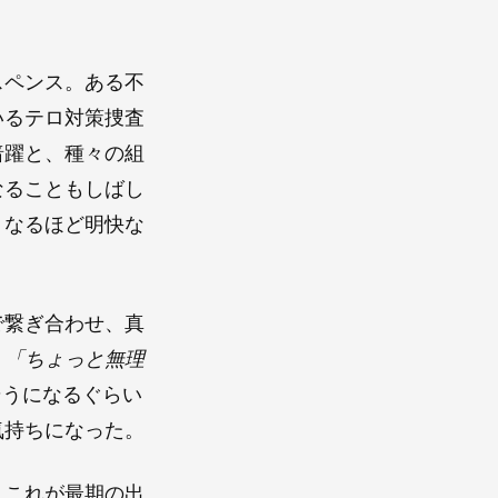
スペンス。ある不
いるテロ対策捜査
暗躍と、種々の組
なることもしばし
くなるほど明快な
で繋ぎ合わせ、真
、
「ちょっと無理
そうになるぐらい
気持ちになった。
、これが最期の出