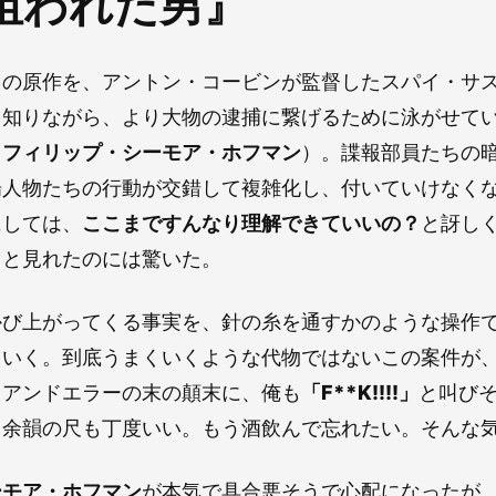
狙われた男』
レの原作を、アントン・コービンが監督したスパイ・サ
を知りながら、より大物の逮捕に繋げるために泳がせて
（
フィリップ・シーモア・ホフマン
）。諜報部員たちの
場人物たちの行動が交錯して複雑化し、付いていけなく
にしては、
ここまですんなり理解できていいの？
と訝し
リと見れたのには驚いた。
かび上がってくる事実を、針の糸を通すかのような操作
ていく。到底うまくいくような代物ではないこの案件が
イアンドエラーの末の顛末に、俺も
「F**K!!!!」
と叫び
。余韻の尺も丁度いい。もう酒飲んで忘れたい。そんな
ーモア・ホフマン
が本気で具合悪そうで心配になったが