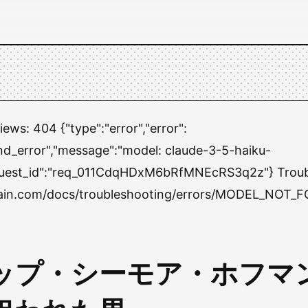
views:
404 {"type":"error","error":
nd_error","message":"model: claude-3-5-haiku-
quest_id":"req_011CdqHDxM6bRfMNEcRS3q2z"} Troub
chain.com/docs/troubleshooting/errors/MODEL_NOT_
ップ・シーモア・ホフマ