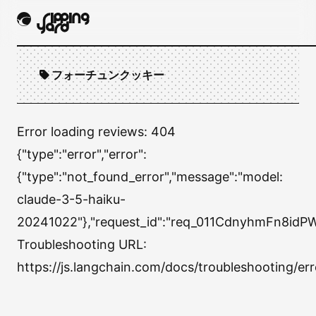
フォーチュンクッキー
Error loading reviews:
404
{"type":"error","error":
{"type":"not_found_error","message":"model:
claude-3-5-haiku-
20241022"},"request_id":"req_011CdnyhmFn8i
Troubleshooting URL:
https://js.langchain.com/docs/troubleshooting