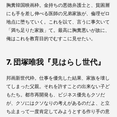
胸糞韓国映画枠。金持ちの悪徳弁護士と、貧困層
にも手を差し伸べる医師の兄弟家族が、倫理ゼロ
地点に堕ちていく。これを以て、言うに事欠いて
「満ち足りた家族」て。最高に胸糞悪いが故に、
俺はこれを教育目的でむすこに見せたい。
7. 団塚唯我『見はらし世代』
邦画新世代枠。仕事を優先した結果、家族を壊し
てしまった父親。それを許すことの出来ない子ど
もたち。都市再開発も、ビジネス優先もクソだ
が、クソにはクソなりの考えがあるのだよ、と立
ち止まって一度肯定してみようとする作り手の意