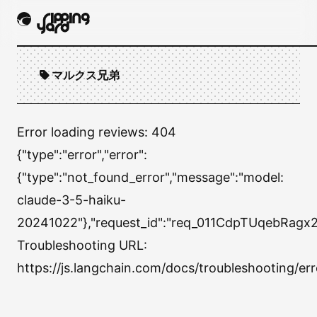
マルクス兄弟
Error loading reviews:
404
{"type":"error","error":
{"type":"not_found_error","message":"model:
claude-3-5-haiku-
20241022"},"request_id":"req_011CdpTUqebRagx
Troubleshooting URL:
https://js.langchain.com/docs/troubleshooting