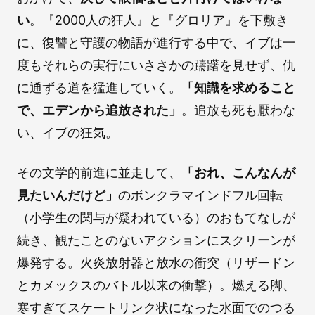
い
。『2000人の狂人』と『グロリア』を下敷き
に、復讐と守護の物語が進行する中で、イブは一
度もそれらの実行にいささかの躊躇を見せず、仇
に通ずる道を猛進していく。
「知識を求めること
で、エデンから追放された」
。追放も死も厭わな
い、イブの狂気。
その文学的前進に並走して、
「おれ、こんなんが
見たいんだけど」
のボンクラマインドフル回転
（小学生の関与が疑われている）のおもてなしが
続き、観たことのないアクションにスクリーンが
爆発する。火炎放射器と放水の衝突（リザードン
とカメックスのバトル以来の衝撃）。燃える脚、
寒すぎてスケートリンク状になった水面でのつる