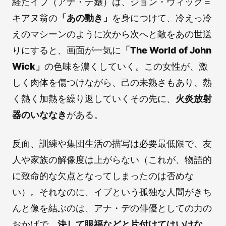
経たイブ（アナ・デ嬢）は、ジョン・ウィック＝
キアヌ翁の
「あの動き」
を身につけて、冷えっ冷
えのマシーンのように次から次へと敵をあの世送
りにすると、画面が一気に
「The World of John
Wick」
の色味を濃くしていく。この女性が、激
しく肉体を傷つけながら、己の未熟さもあり、熱
く熱く加熱を繰り返していくその先に、
火炎放射
器のいななき
がある。
反面、訓練や集団生活の描写は必要最低限で、友
人や家族の解像度は上がらない（これが、物語的
に致命的な欠点となってしまったのは否めな
い）。それなのに、イブという孤独な人間がきち
んと像を結ぶのは、アナ・デの俳優としての力の
おかげで、
決して眼福などと片付けてはいけな