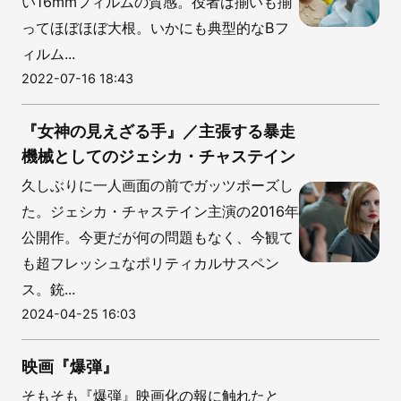
い16mmフィルムの質感。役者は揃いも揃
ってほぼほぼ大根。いかにも典型的なBフ
ィルム...
2022-07-16 18:43
『女神の見えざる手』／主張する暴走
機械としてのジェシカ・チャステイン
久しぶりに一人画面の前でガッツポーズし
た。ジェシカ・チャステイン主演の2016年
公開作。今更だが何の問題もなく、今観て
も超フレッシュなポリティカルサスペン
ス。銃...
2024-04-25 16:03
映画『爆弾』
そもそも『爆弾』映画化の報に触れたと