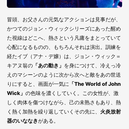
冒頭、お父さんの元気なアクションは見事だが、
かつてのジョン・ウィックシリーズにあった醒め
た視線はどこへ、熱さという凡庸をまとっていて
心配になるものの、もちろんそれは演出。訓練を
経たイブ（アナ・デ嬢）は、ジョン・ウィック＝
キアヌ翁の
「あの動き」
を身につけて、冷えっ冷
えのマシーンのように次から次へと敵をあの世送
りにすると、画面が一気に
「The World of John
Wick」
の色味を濃くしていく。この女性が、激
しく肉体を傷つけながら、己の未熟さもあり、熱
く熱く加熱を繰り返していくその先に、
火炎放射
器のいななき
がある。