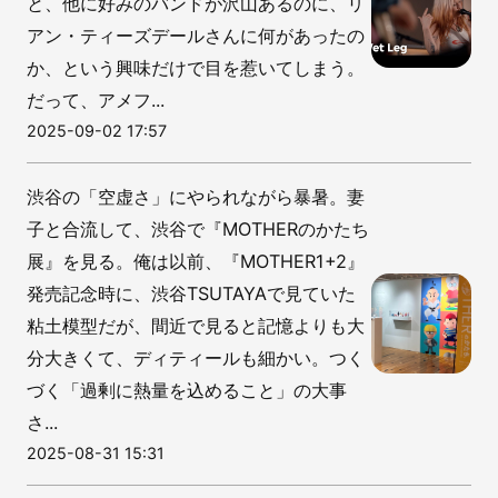
と、他に好みのバンドが沢山あるのに、リ
アン・ティーズデールさんに何があったの
か、という興味だけで目を惹いてしまう。
だって、アメフ...
2025-09-02 17:57
渋谷の「空虚さ」にやられながら暴暑。妻
子と合流して、渋谷で『MOTHERのかたち
展』を見る。俺は以前、『MOTHER1+2』
発売記念時に、渋谷TSUTAYAで見ていた
粘土模型だが、間近で見ると記憶よりも大
分大きくて、ディティールも細かい。つく
づく「過剰に熱量を込めること」の大事
さ...
2025-08-31 15:31