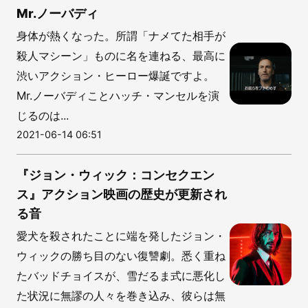
Mr.ノーバディ
身体が熱くなった。所謂「ナメてた相手が
殺人マシーン」ものに名を連ねる、最高に
渋いアクション・ヒーロー爆誕ですよ。
Mr.ノーバディことハッチ・マンセルを演
じるのは...
2021-06-14 06:51
『ジョン・ウィック：コンセクエン
ス』アクション映画の歴史が更新され
る音
愛犬を殺されたことに端を発したジョン・
ウィックの勝ち目のない復讐劇。悉く重ね
たバッドチョイスが、雪だるま式に悪化し
た状況に無謬の人々を巻き込み、彼らは無