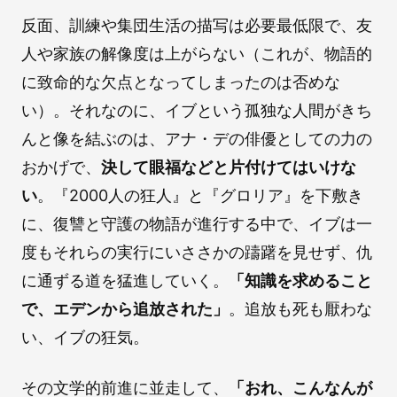
反面、訓練や集団生活の描写は必要最低限で、友
人や家族の解像度は上がらない（これが、物語的
に致命的な欠点となってしまったのは否めな
い）。それなのに、イブという孤独な人間がきち
んと像を結ぶのは、アナ・デの俳優としての力の
おかげで、
決して眼福などと片付けてはいけな
い
。『2000人の狂人』と『グロリア』を下敷き
に、復讐と守護の物語が進行する中で、イブは一
度もそれらの実行にいささかの躊躇を見せず、仇
に通ずる道を猛進していく。
「知識を求めること
で、エデンから追放された」
。追放も死も厭わな
い、イブの狂気。
その文学的前進に並走して、
「おれ、こんなんが