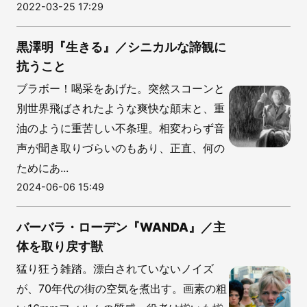
2022-03-25 17:29
黒澤明『生きる』／シニカルな諦観に
抗うこと
ブラボー！喝采をあげた。突然スコーンと
別世界飛ばされたような爽快な顛末と、重
油のように重苦しい不条理。相変わらず音
声が聞き取りづらいのもあり、正直、何の
ためにあ...
2024-06-06 15:49
バーバラ・ローデン『WANDA』／主
体を取り戻す獣
猛り狂う雑踏。漂白されていないノイズ
が、70年代の街の空気を煮出す。画素の粗