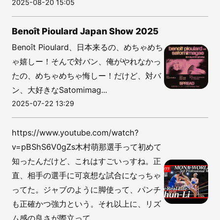
2025-08-20 15:05
Benoît Pioulard Japan Show 2025
Benoît Pioulard、日本来るの、めちゃめち
ゃ嬉しー！そんで対バン、俺がやれなかっ
たの、めちゃめちゃ悔しー！だけど、対バ
ン、大好きなSatomimag...
2025-07-22 13:29
https://www.youtube.com/watch?
v=pBShS6V0gZs木村萌那選手って初めて
知ったんだけど、これはすごいっすね。正
直、相手の選手に可哀想な試合になっちゃ
ってた。ジャブのように脚使って、パンチ
も正確かつ強力という。それ以上に、リズ
ム感の良さが際立って...