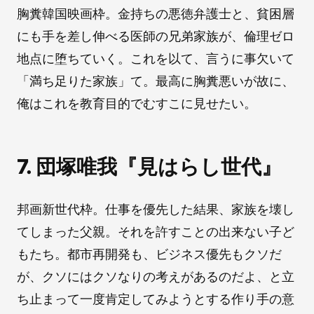
胸糞韓国映画枠。金持ちの悪徳弁護士と、貧困層
にも手を差し伸べる医師の兄弟家族が、倫理ゼロ
地点に堕ちていく。これを以て、言うに事欠いて
「満ち足りた家族」て。最高に胸糞悪いが故に、
俺はこれを教育目的でむすこに見せたい。
7. 団塚唯我『見はらし世代』
邦画新世代枠。仕事を優先した結果、家族を壊し
てしまった父親。それを許すことの出来ない子ど
もたち。都市再開発も、ビジネス優先もクソだ
が、クソにはクソなりの考えがあるのだよ、と立
ち止まって一度肯定してみようとする作り手の意