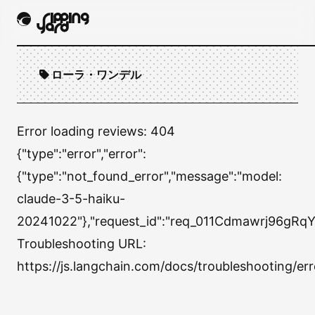
ローラ・ワンデル
Error loading reviews:
404
{"type":"error","error":
{"type":"not_found_error","message":"model:
claude-3-5-haiku-
20241022"},"request_id":"req_011Cdmawrj96gR
Troubleshooting URL:
https://js.langchain.com/docs/troubleshooting