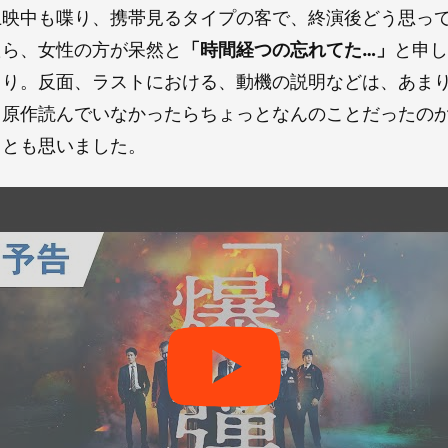
上映中も喋り、携帯見るタイプの客で、終演後どう思っ
たら、女性の方が呆然と
「時間経つの忘れてた…」
と申し
より。反面、ラストにおける、動機の説明などは、あま
、原作読んでいなかったらちょっとなんのことだったの
、とも思いました。