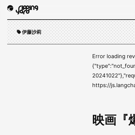
伊藤沙莉
Error loading re
{"type":"not_fou
20241022"},"re
https://js.lang
映画『