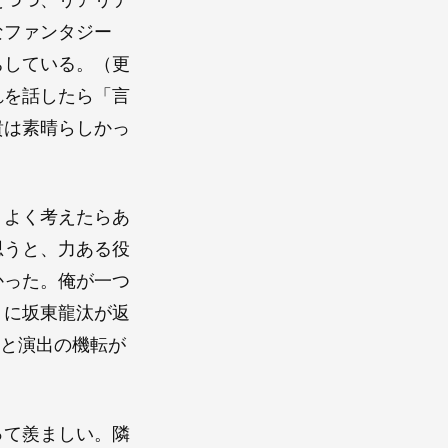
なファンタジー
ちしている。（更
れを話したら「言
貴は素晴らしかっ
、よく考えたらあ
思うと、力ある役
かった。俺が一つ
」に坂東龍汰が返
者と演出の機転が
って羨ましい。隣