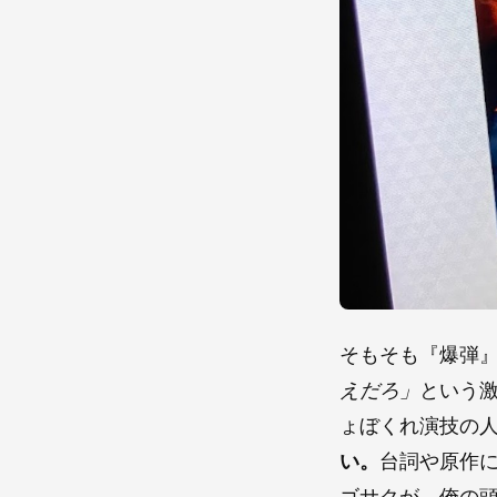
そもそも『爆弾
えだろ」
という
ょぼくれ演技の
い。
台詞や原作
ゴサクが、俺の