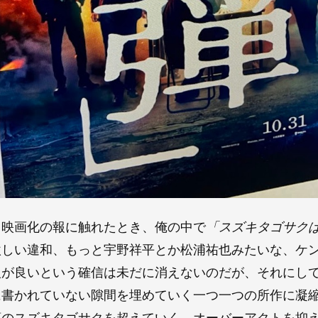
』映画化の報に触れたとき、俺の中で
「スズキタゴサク
激しい違和、もっと宇野祥平とか松浦祐也みたいな、ケ
人が良いという確信は未だに消えないのだが、それにし
に書かれていない隙間を埋めていく一つ一つの所作に凝
頭のスズキタゴサクを超えていく。オーバーアクトを抑