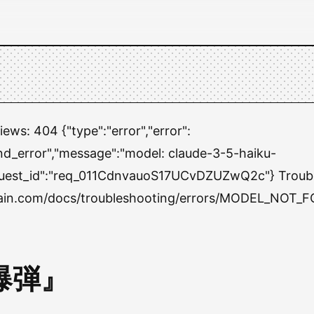
views:
404 {"type":"error","error":
nd_error","message":"model: claude-3-5-haiku-
quest_id":"req_011CdnvauoS17UCvDZUZwQ2c"} Troubl
chain.com/docs/troubleshooting/errors/MODEL_NOT_
爆弾』