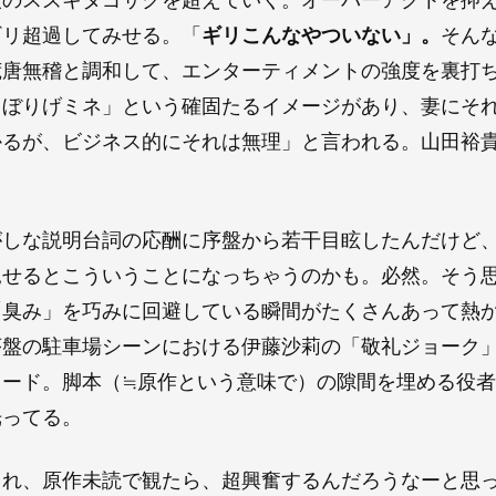
ギリ超過してみせる。「
ギリこんなやついない」。
そん
荒唐無稽と調和して、エンターティメントの強度を裏打
ょぼりげミネ」という確固たるイメージがあり、妻にそ
かるが、ビジネス的にそれは無理」と言われる。山田裕
がしな説明台詞の応酬に序盤から若干目眩したんだけど
見せるとこういうことになっちゃうのかも。必然。そう
「臭み」を巧みに回避している瞬間がたくさんあって熱
序盤の駐車場シーンにおける伊藤沙莉の「敬礼ジョーク
ワード。脚本（≒原作という意味で）の隙間を埋める役
光ってる。
これ、原作未読で観たら、超興奮するんだろうなーと思