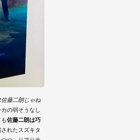
は佐藤二朗じゃね
ンカの弱そうなし
ても
佐藤二朗は巧
縮されたスズキタ
えつつ、リアリテ