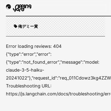
俺デミー賞
Error loading reviews:
404
{"type":"error","error":
{"type":"not_found_error","message":"model:
claude-3-5-haiku-
20241022"},"request_id":"req_011Cdowz3kg4ZZW
Troubleshooting URL:
https://js.langchain.com/docs/troubleshooting