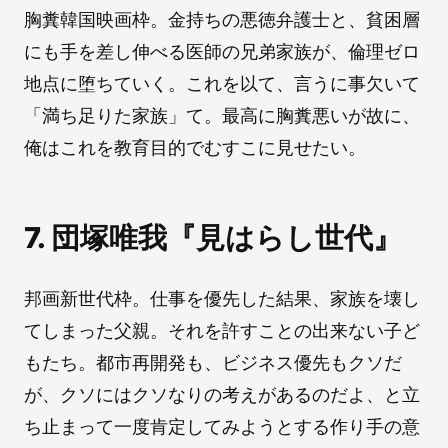
胸糞韓国映画枠。金持ちの悪徳弁護士と、貧困層
にも手を差し伸べる医師の兄弟家族が、倫理ゼロ
地点に堕ちていく。これを以て、言うに事欠いて
「満ち足りた家族」て。最高に胸糞悪いが故に、
俺はこれを教育目的でむすこに見せたい。
7. 団塚唯我『見はらし世代』
邦画新世代枠。仕事を優先した結果、家族を壊し
てしまった父親。それを許すことの出来ない子ど
もたち。都市再開発も、ビジネス優先もクソだ
が、クソにはクソなりの考えがあるのだよ、と立
ち止まって一度肯定してみようとする作り手の意