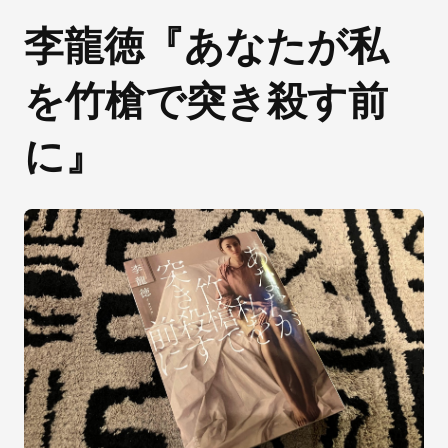
李龍徳『あなたが私
を竹槍で突き殺す前
に』