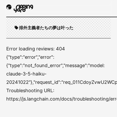
排外主義者たちの夢は叶った
Error loading reviews:
404
{"type":"error","error":
{"type":"not_found_error","message":"model:
claude-3-5-haiku-
20241022"},"request_id":"req_011CdoyZvwU2W
Troubleshooting URL:
https://js.langchain.com/docs/troubleshooting