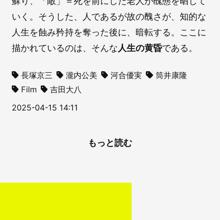
蘇り、「敵」＝死を前にした老人が醜態を晒して
いく。そうした、人であるが故の醜さが、知的な
人生を蝕み矜持を奪った後に、暗転する。ここに
描かれているのは、そんな
人生の黄昏
である。
長塚京三
瀧内公美
河合優実
筒井康隆
Film
吉田大八
2025-04-15 14:11
もっと読む