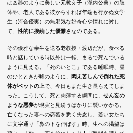
は凶器のように美しい元教え子（瀧内公美）の肢
体や、老人である彼からすれば年端も行かぬ女学
生（河合優実）の無邪気な好奇心や憧れに対し
て、
性的に接続した優雅さ
なのである。
その優雅な余生を送る老教授・渡辺だが、食べる
時と話している時以外は一転、まるで死んでいる
ように見える。「死のいとこ」である睡眠時、昼
のひとときが嘘のように、
悶え苦しんで倒れた死
体がベットの上
で、今日もまた生き長らえてしま
った。こうして、死と肉薄する瞬間に、
せん妄の
ような悪夢
が現実と見紛うばかりに襲いかかる。
亡くなった妻への恋慕を悉く失念し、若い女たち
に文字通り「鼻の下を伸ばす」時、生への渇望は