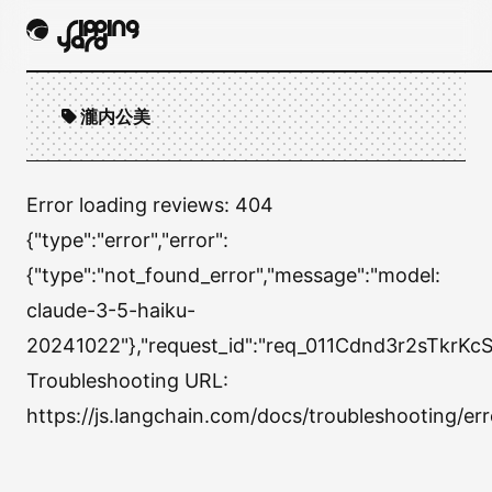
瀧内公美
Error loading reviews:
404
{"type":"error","error":
{"type":"not_found_error","message":"model:
claude-3-5-haiku-
20241022"},"request_id":"req_011Cdnd3r2sTkrK
Troubleshooting URL:
https://js.langchain.com/docs/troubleshooting