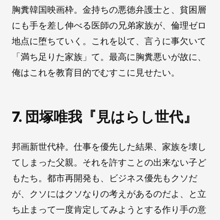
胸糞韓国映画枠。金持ちの悪徳弁護士と、貧困層
にも手を差し伸べる医師の兄弟家族が、倫理ゼロ
地点に堕ちていく。これを以て、言うに事欠いて
「満ち足りた家族」て。最高に胸糞悪いが故に、
俺はこれを教育目的でむすこに見せたい。
7. 団塚唯我『見はらし世代』
邦画新世代枠。仕事を優先した結果、家族を壊し
てしまった父親。それを許すことの出来ない子ど
もたち。都市再開発も、ビジネス優先もクソだ
が、クソにはクソなりの考えがあるのだよ、と立
ち止まって一度肯定してみようとする作り手の意