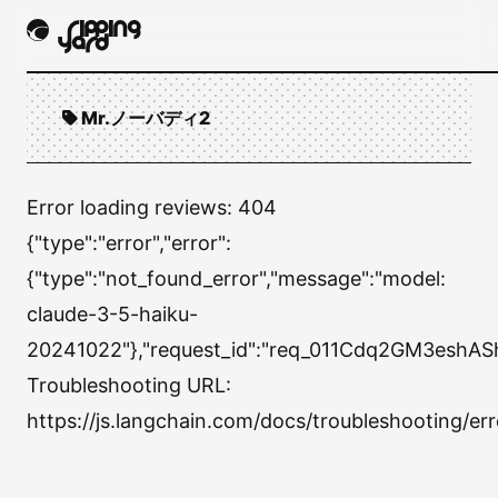
Mr.ノーバディ2
Error loading reviews:
404
{"type":"error","error":
{"type":"not_found_error","message":"model:
claude-3-5-haiku-
20241022"},"request_id":"req_011Cdq2GM3eshAS
Troubleshooting URL:
https://js.langchain.com/docs/troubleshooting