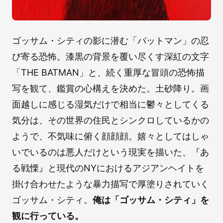
ゴッサム・シティの影に潜む「バットマン」の忍
び寄る恐怖。漆黒の背景を覆い尽くす深紅の文字
「THE BATMAN」と、続く重厚な冒頭の恐怖描
写を観て、鑑賞の心構えを決めた。土砂降り。画
面越しに感じる湿気だけで相当に鬱々としてくる
気分は、その世界の住民とシンクロしているかの
ようで、不気味に俯く顔顔顔。嬉々としてはしゃ
いでいるのは悪人だけという現実を描いた、『あ
る戦慄』と現代のNYにおけるアジアンヘイトを
掛け合わせたような暴力描写で厚塗りされていく
ゴッサム・シティ。
俺は「ゴッサム・シティ」を
観に行っている。