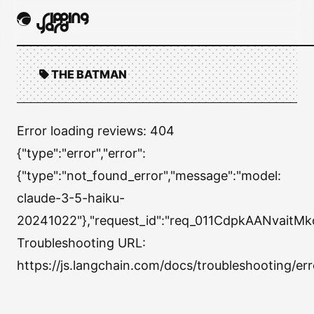
THE BATMAN
Error loading reviews:
404
{"type":"error","error":
{"type":"not_found_error","message":"model:
claude-3-5-haiku-
20241022"},"request_id":"req_011CdpkAANvaitM
Troubleshooting URL:
https://js.langchain.com/docs/troubleshooting