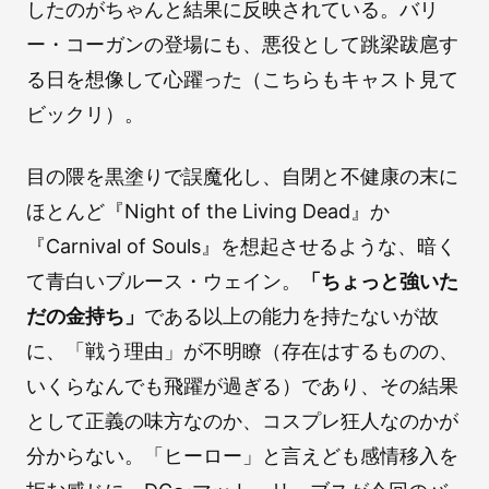
したのがちゃんと結果に反映されている。バリ
ー・コーガンの登場にも、悪役として跳梁跋扈す
る日を想像して心躍った（こちらもキャスト見て
ビックリ）。
目の隈を黒塗りで誤魔化し、自閉と不健康の末に
ほとんど『Night of the Living Dead』か
『Carnival of Souls』を想起させるような、暗く
て青白いブルース・ウェイン。
「ちょっと強いた
だの金持ち」
である以上の能力を持たないが故
に、「戦う理由」が不明瞭（存在はするものの、
いくらなんでも飛躍が過ぎる）であり、その結果
として正義の味方なのか、コスプレ狂人なのかが
分からない。「ヒーロー」と言えども感情移入を