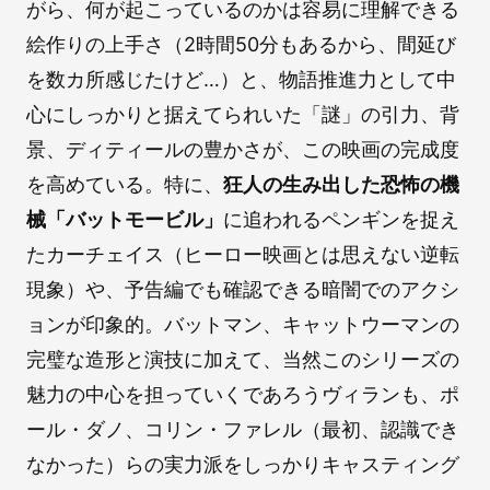
がら、何が起こっているのかは容易に理解できる
絵作りの上手さ（2時間50分もあるから、間延び
を数カ所感じたけど…）と、物語推進力として中
心にしっかりと据えてられいた「謎」の引力、背
景、ディティールの豊かさが、この映画の完成度
を高めている。特に、
狂人の生み出した恐怖の機
械「バットモービル」
に追われるペンギンを捉え
たカーチェイス（ヒーロー映画とは思えない逆転
現象）や、予告編でも確認できる暗闇でのアクシ
ョンが印象的。バットマン、キャットウーマンの
完璧な造形と演技に加えて、当然このシリーズの
魅力の中心を担っていくであろうヴィランも、ポ
ール・ダノ、コリン・ファレル（最初、認識でき
なかった）らの実力派をしっかりキャスティング