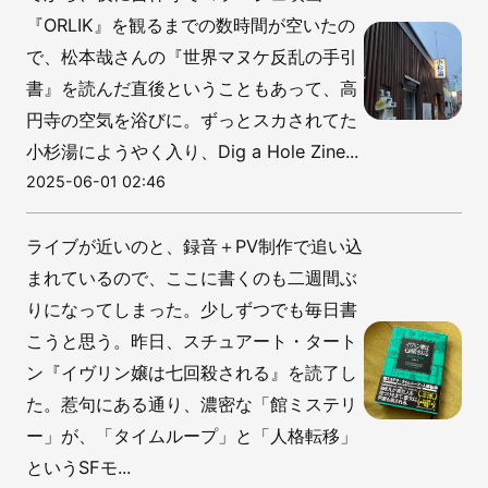
『ORLIK』を観るまでの数時間が空いたの
で、松本哉さんの『世界マヌケ反乱の手引
書』を読んだ直後ということもあって、高
円寺の空気を浴びに。ずっとスカされてた
小杉湯にようやく入り、Dig a Hole Zine...
2025-06-01 02:46
ライブが近いのと、録音＋PV制作で追い込
まれているので、ここに書くのも二週間ぶ
りになってしまった。少しずつでも毎日書
こうと思う。昨日、スチュアート・タート
ン『イヴリン嬢は七回殺される』を読了し
た。惹句にある通り、濃密な「館ミステリ
ー」が、「タイムループ」と「人格転移」
というSFモ...