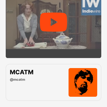
MCATM
@
mcatm