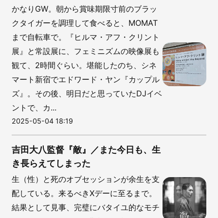
かなりGW。朝から賞味期限寸前のブラッ
クタイガーを調理して食べると、MOMAT
まで自転車で。『ヒルマ・アフ・クリント
展』と常設展に、フェミニズムの映像展も
観て、2時間ぐらい。堪能したのち、シネ
マート新宿でエドワード・ヤン『カップル
ズ』。その後、明日だと思っていたDJイベ
ントで、カ...
2025-05-04 18:19
吉田大八監督『敵』／また今日も、生
き長らえてしまった
生（性）と死のオブセッションが余生を支
配している。来るべきXデーに至るまで。
結果として見事、完璧にバタイユ的なモチ