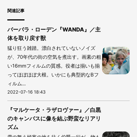
関連記事
バーバラ・ローデン『WANDA』／主
体を取り戻す獣
猛り狂う雑踏。漂白されていないノイズ
が、70年代の街の空気を煮出す。画素の粗
い16mmフィルムの質感。役者は揃いも揃
ってほぼほぼ大根。いかにも典型的なBフ
ィルム...
2022-07-16 18:43
『マルケータ・ラザロヴァー』／白黒
のキャンバスに像を結ぶ野蛮なリアリ
ズム
雪の舞う極寒の地を往く伯爵一行が、物も