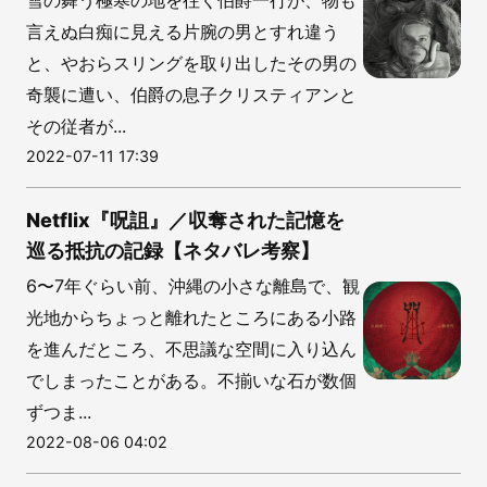
言えぬ白痴に見える片腕の男とすれ違う
と、やおらスリングを取り出したその男の
奇襲に遭い、伯爵の息子クリスティアンと
その従者が...
2022-07-11 17:39
Netflix『呪詛』／収奪された記憶を
巡る抵抗の記録【ネタバレ考察】
6〜7年ぐらい前、沖縄の小さな離島で、観
光地からちょっと離れたところにある小路
を進んだところ、不思議な空間に入り込ん
でしまったことがある。不揃いな石が数個
ずつま...
2022-08-06 04:02