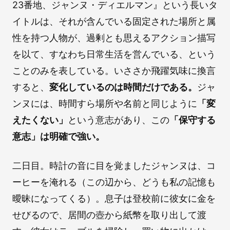
23番地、ジャンヌ・ディエルマン』という長いタ
イトルは、それが含んでいる固定された場所と属
性を持つ人物が、過剰とも思えるアクション描写
を以て、すなわち日常生活を営んでいる、という
ことのみを表している。いささか飛躍気味に換言
すると、
変化しているのは時間だけである。
ジャ
ンヌには、時間すら場所や名前と同じように
「変
えたくない」
という意志があり、この
「保守する
意志」は明確で強い。
二日目。時計の音に目を覚ましたジャンヌは、コ
ーヒーを淹れる（この辺から、どうも私の記憶も
曖昧になってくる）。息子は登校前に彼女に金を
せびるので、居間の壺から紙幣を取り出して渡