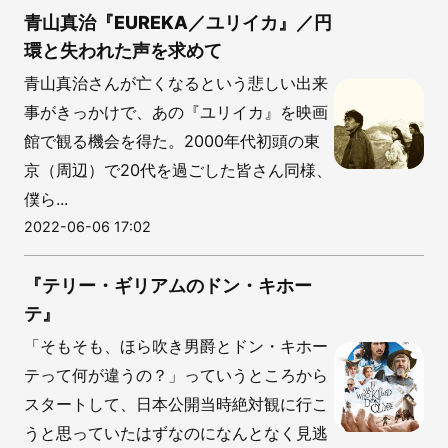
青山真治『EUREKA／ユリイカ』／円
環と失われた声を求めて
青山真治さんが亡くなるという悲しい出来
事がきっかけで、あの『ユリイカ』を映画
館で観る機会を得た。2000年代初頭の東
京（周辺）で20代を過ごした皆さん同様、
僕ら...
2022-06-06 17:02
『テリー・ギリアムのドン・キホー
テ』
「そもそも、ほら吹き男爵とドン・キホー
テって何が違うの？」っていうところから
スタートして、日本公開当時絶対観に行こ
うと思っていたはずなのになんとなく見逃