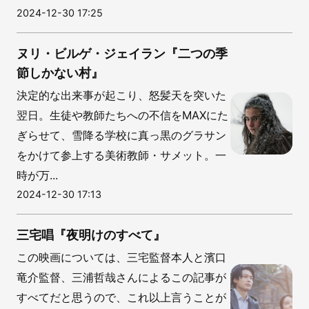
2024-12-30 17:25
ヌリ・ビルゲ・ジェイラン『二つの季
節しかない村』
決定的な出来事が起こり、怒髪天を突いた
翌日。生徒や教師たちへの不信をMAXにた
ぎらせて、雪降る学校に真っ黒のグラサン
をかけて参上する美術教師・サメット。一
時が万...
2024-12-30 17:13
三宅唱『夜明けのすべて』
この映画については、三宅監督本人と濱口
竜介監督、三浦哲哉さんによるこの記事が
すべてだと思うので、これ以上言うことが