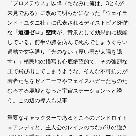
『プロメテウス』以降（ちなみに俺は、3と4が
未見である）に改めて明らかになった「ウェイラ
ンド・ユタニ社」に代表されるディストピアSF的
な
「道徳ゼロ」空間
が、背景として効果的に機能
している。前半の肺を病んで死んでしまうぐらい
過酷で文字通り「光のない（厚い雲が太陽を隠
す）」植民地の描写も心底絶望的で、その強烈な
圧で飛び出してしまうような、そんな不可抗力が
若者たちをゼノモーフやフェイスハガーたちのた
むろする廃墟となった宇宙ステーションへと誘
う。この辺の導入も見事。
重要なキャラクターであるところのアンドロイド
＝アンディと、主人公のレインのつながりの強さ