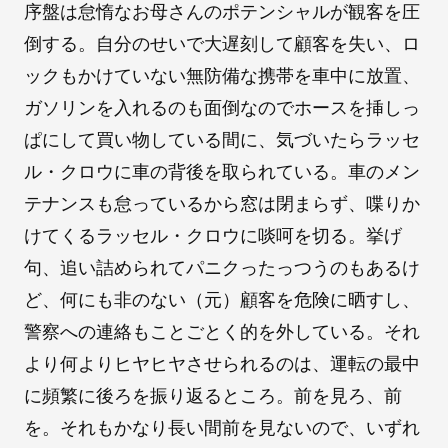
序盤は怠惰なお母さんのポテンシャルが観客を圧
倒する。自分のせいで大遅刻して顧客を失い、ロ
ックもかけていない無防備な携帯を車中に放置、
ガソリンを入れるのも面倒なのでホースを挿しっ
ぱにして買い物している間に、気づいたらラッセ
ル・クロウに車の背後を取られている。車のメン
テナンスも怠っているから窓は閉まらず、喋りか
けてくるラッセル・クロウに啖呵を切る。挙げ
句、追い詰められてパニクったっつうのもあるけ
ど、何にも非のない（元）顧客を危険に晒すし、
警察への連絡もことごとく的を外している。それ
より何よりヒヤヒヤさせられるのは、運転の最中
に頻繁に後ろを振り返るところ。前を見ろ、前
を。それもかなり長い間前を見ないので、いずれ