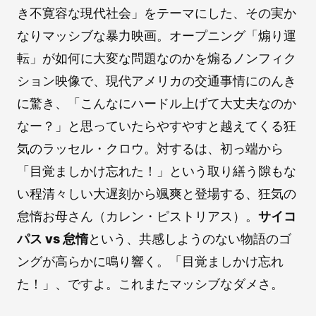
き不寛容な現代社会」をテーマにした、その実か
なりマッシブな暴力映画。オープニング「煽り運
転」が如何に大変な問題なのかを煽るノンフィク
ション映像で、現代アメリカの交通事情にのんき
に驚き、「こんなにハードル上げて大丈夫なのか
なー？」と思っていたらやすやすと越えてくる狂
気のラッセル・クロウ。対するは、初っ端から
「目覚ましかけ忘れた！」という取り繕う隙もな
い程清々しい大遅刻から颯爽と登場する、狂気の
怠惰お母さん（カレン・ピストリアス）。
サイコ
パス vs 怠惰
という、共感しようのない物語のゴ
ングが高らかに鳴り響く。「目覚ましかけ忘れ
た！」、ですよ。これまたマッシブなダメさ。