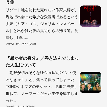
う側
リゾート地を訪れた売れない作家夫婦が、
現地で出会った希少な愛読者であるという
夫婦（ミア・ゴス、ジャリル・レスペー
ル）と出かけた夜の浜辺からの帰り道。泥
酔し、眠い...
2024-05-27 15:48
『愚か者の身分』／巻き込んでしまっ
た人生について
「期限が切れそうなU-Nextのポイント使
わなきゃ！」と、焦って買ってしまった
TOHOシネマズのチケット。見事に消費し
損ねて、ノーマークだった本作を観てしま
った...
2025-11-14 07:46