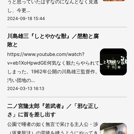
うと思っていたはずなのになんとなく見逃
し、今更...
2024-09-18 15:44
川島雄三『しとやかな獣』／慇懃と腐
敗と
https://www.youtube.com/watch?
v=eb1XoHpwdGE何気なく観たらやられて
しまった。1962年公開の川島雄三監督作。
汚い団地の...
2024-03-13 16:13
二ノ宮隆太郎『若武者』／「邪な正し
さ」に首を差し出す
公園で唖者の如く無言で呆ける主人公・渉
（坂東龍汰）の背後を縫うようにやってき