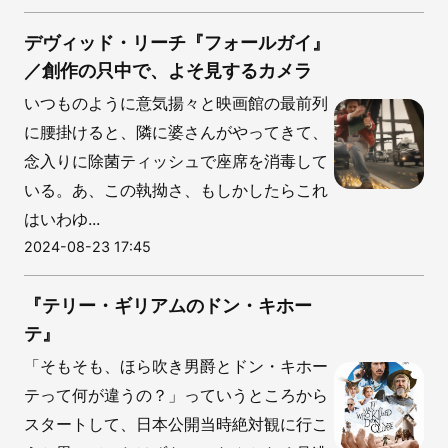
デヴィッド・リーチ『フォールガイ』
／創作の只中で、よそ見するカメラ
いつものように意気揚々と映画館の最前列
に腰掛けると、隣に婆さんがやってきて、
念入りに除菌ティッシュで座席を消毒して
いる。あ、この執拗さ、もしかしたらこれ
はいわゆ...
2024-08-23 17:45
『テリー・ギリアムのドン・キホー
テ』
「そもそも、ほら吹き男爵とドン・キホー
テって何が違うの？」っていうところから
スタートして、日本公開当時絶対観に行こ