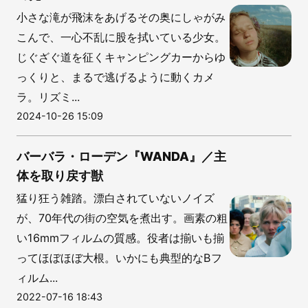
小さな滝が飛沫をあげるその奥にしゃがみ
こんで、一心不乱に股を拭いている少女。
じぐざぐ道を征くキャンピングカーからゆ
っくりと、まるで逃げるように動くカメ
ラ。リズミ...
2024-10-26 15:09
バーバラ・ローデン『WANDA』／主
体を取り戻す獣
猛り狂う雑踏。漂白されていないノイズ
が、70年代の街の空気を煮出す。画素の粗
い16mmフィルムの質感。役者は揃いも揃
ってほぼほぼ大根。いかにも典型的なBフ
ィルム...
2022-07-16 18:43