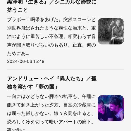
黒澤明『生きる』／シニカルな諦観に
抗うこと
ブラボー！喝采をあげた。突然スコーンと
別世界飛ばされたような爽快な顛末と、重
油のように重苦しい不条理。相変わらず音
声が聞き取りづらいのもあり、正直、何の
ためにあ...
2024-06-06 15:49
アンドリュー・ヘイ『異人たち』／孤
独を溶かす「夢の国」
一向にはかどらない脚本の執筆も、午睡に
飽きて起き上がった夕方、自室の冷蔵庫に
は腐った飯しかない。嫌々玄関を出ると、
恐ろしく冷え切って暗いアパートの廊下。
夜の街に...