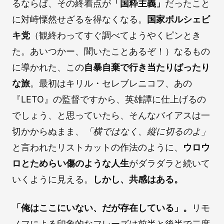
るならば、その終着点が
「国粋主義」
だったこと
に対峙慄然せざるを得なくなる。
国家ボルシェビ
キ党
（観終わってすぐ調べてようやくピンとき
た。あいつかー、聞いたことあるぞ！）なるもの
に導かれた、この
自暴自棄で行き当たりばったり
な旅
。最初はキリル・セレブレニコフ、あの
『LETO』の監督ですから、英雄譚に仕上げるの
でしょう、と思っていたら、そんなバイアスは一
切かからぬまま、
「横ではなく、縦に切るのよ」
と言われたリストカットの作法のように、
ウロウ
ロとためらい傷のような人生
がダラダラと続いて
いくように見える。
しかし、共感はある。
「俺はここにいない、だが存在している」。
リモ
ノフによる印象的なフレーズは前半と後半で二度