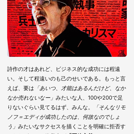
詩作の才はあれど、ビジネス的な成功には程遠
い。そして程遠いのも己のせいである。もっと言
えば、要は
「あいつ、才能はあるんだけど、なか
なか売れないなー」
みたいな人、100や200で足
りないぐらい見てるはず、みんな。
「そんなリモ
ノフ＝エディが成功したのは、何故なのでしょ
う」
みたいなサクセスを描くことを明確に拒否す