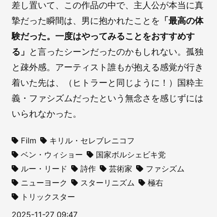
差し置いて、この作品の中で、主人公が本当に真
摯だった瞬間は、男に抱かれたことを
「最高の体
験だった。一度はやってみることをおすすめす
る」
と言ったシーンだったのかもしれない。孤独
と疎外感。アーティスト誰もが抱える感覚が行き
着いた先は、（ヒトラーと同じように！）国粋主
義・ファシズムだったという無念さを感じずには
いられなかった。
Film
キリル・セレブレニコフ
ベン・ウィショー
国家ボルシェビキ党
ルー・リード
詩作
芸術家
ファシズム
ニューヨーク
スターリニズム
極右
トリックスター
2025-11-27 09:47