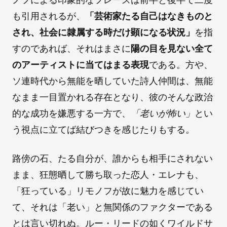
も引用されるが、
「芸術家たる自己はなきものと
され、社会に隷属する時だけ顕になる状況」
を指
すのであれば、それはまさに
陽の目を見ない全て
のアーティストに当てはまる表現
である。方や、
ソ連時代から無能を晒していた詩人仲間は、無能
なまま一目置かれる存在となり、彼のそんな政治
的な成功を嫌悪する一方で、
「老いが怖い」
とい
う視点に立てば結びつきを感じたりもする。
路傍の石、たる自分が、誰からも相手にされない
まま、狂態晒して勝ち取った恋人・エレナも、
「狂っている」リモノフが故に魅力を感じてい
て、それは「老い」と無関係のファクターである
とは言い切れぬ。ルー・リードの如くワイルドサ