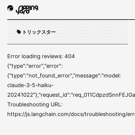
トリックスター
Error loading reviews:
404
{"type":"error","error":
{"type":"not_found_error","message":"model:
claude-3-5-haiku-
20241022"},"request_id":"req_011CdpzdSnnFEJGa
Troubleshooting URL:
https://js.langchain.com/docs/troubleshooting