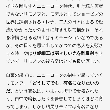
イドを闊歩するニューヨーク時代。引き続き何者
でもないリモノフと、モデルとしてショービズの
世界に蹂躙されるエレナ。二人の日々はまるで魔
法がかかったかのように輝きを以て描かれ、それ
を増幅させる鏡細工はイミテーションなのである
が、その日々を思い出してかつての恋人を妄顕さ
せる時、やはり
鏡細工は弱々しい光を乱反射
させ
ていて、リモノフの後ろ姿はとても良い寂しい。
自棄の果てに、ニューヨークの街中で腐っていく
リモノフ。
「どうしてでも、有名になりたいの
だ」
という妄執は、いよいよ街中で暗殺された
り、街中で暗殺したりを夢想してしまうほどに育
ってしまう。しかし結局リモノフは有名になり、