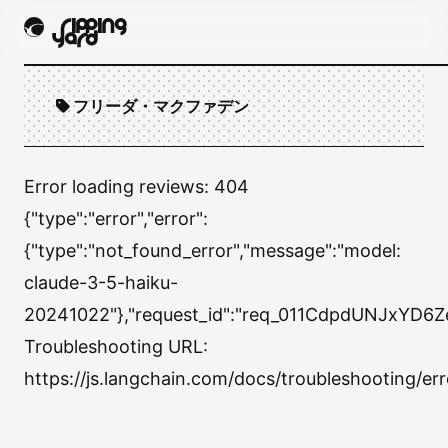
フリーダ・マクファデン
Error loading reviews:
404
{"type":"error","error":
{"type":"not_found_error","message":"model:
claude-3-5-haiku-
20241022"},"request_id":"req_011CdpdUNJxYD6Z
Troubleshooting URL:
https://js.langchain.com/docs/troubleshooting