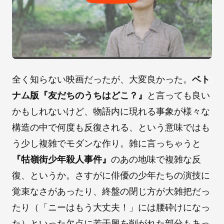
全く知らない映画だったが、大変良かった。
ベト
ナム版『友だちのうちはどこ？』
と言っても良い
かもしれないけど、物語内に現れる事象が様々な
構造の中で何度も反復される、という意味ではも
う少し複雑でモダンな作り。雑に言っちゃうと
『牯嶺街少年殺人事件』
のあの地味で複雑な反
復、というか。さすがに俳優の少年たちの演技に
覚束なさがあったり、終盤の閉じ方が大雑把だっ
たり（「ニーはもう大丈夫！」には腰砕けになっ
た）といった欠点に若干興を削がれた部分もあっ