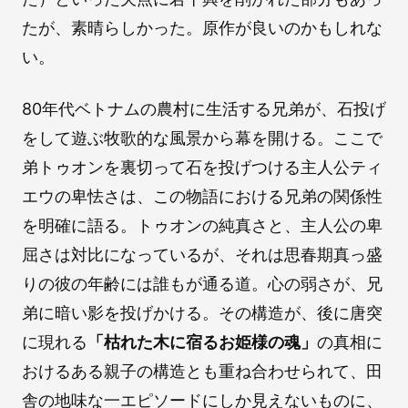
たが、素晴らしかった。原作が良いのかもしれな
い。
80年代ベトナムの農村に生活する兄弟が、石投げ
をして遊ぶ牧歌的な風景から幕を開ける。ここで
弟トゥオンを裏切って石を投げつける主人公ティ
エウの卑怯さは、この物語における兄弟の関係性
を明確に語る。トゥオンの純真さと、主人公の卑
屈さは対比になっているが、それは思春期真っ盛
りの彼の年齢には誰もが通る道。心の弱さが、兄
弟に暗い影を投げかける。その構造が、後に唐突
に現れる
「枯れた木に宿るお姫様の魂」
の真相に
おけるある親子の構造とも重ね合わせられて、田
舎の地味な一エピソードにしか見えないものに、