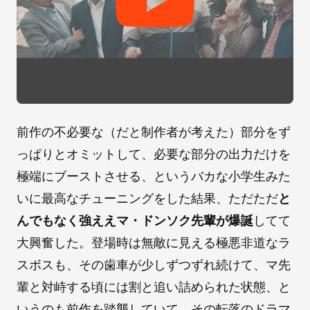
前作の不必要な（だと制作者が考えた）部分をず
っぱりとオミットして、必要な部分の出力だけを
極端にブーストさせる、というバカな小学生みた
いに最高なチューニングをした結果、ただただ
と
んでもなく強ええマ・ドンソク先輩が爆誕
してて
大興奮した。登場時は無敵に見える極悪非道なラ
スボスも、その歯車が少しずつずれ続けて、マ先
輩と対峙する頃には割と追い詰められた状態、と
いうのも前作を踏襲していて、その転落のドラマ