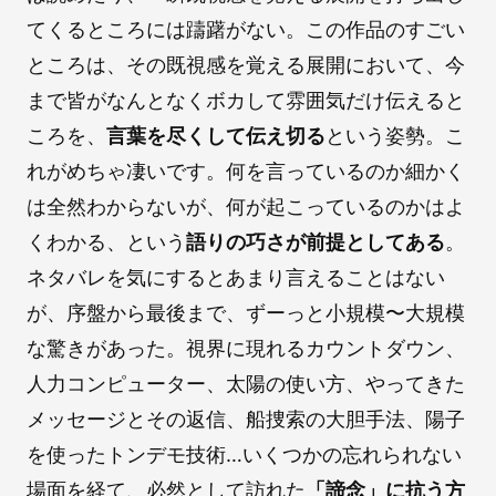
てくるところには躊躇がない。この作品のすごい
ところは、その既視感を覚える展開において、今
まで皆がなんとなくボカして雰囲気だけ伝えると
ころを、
言葉を尽くして伝え切る
という姿勢。こ
れがめちゃ凄いです。何を言っているのか細かく
は全然わからないが、何が起こっているのかはよ
くわかる、という
語りの巧さが前提としてある
。
ネタバレを気にするとあまり言えることはない
が、序盤から最後まで、ずーっと小規模〜大規模
な驚きがあった。視界に現れるカウントダウン、
人力コンピューター、太陽の使い方、やってきた
メッセージとその返信、船捜索の大胆手法、陽子
を使ったトンデモ技術…いくつかの忘れられない
場面を経て、必然として訪れた
「諦念」に抗う方