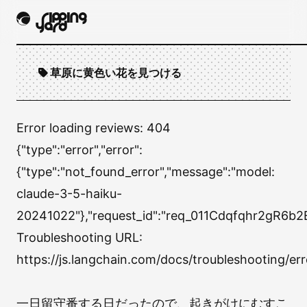
草原に黄色い花を見つける
Error loading reviews:
404
{"type":"error","error":
{"type":"not_found_error","message":"model:
claude-3-5-haiku-
20241022"},"request_id":"req_011Cdqfqhr2gR6b2
Troubleshooting URL:
https://js.langchain.com/docs/troubleshooting
一日留守番する日だったので、起きがけにむすこ