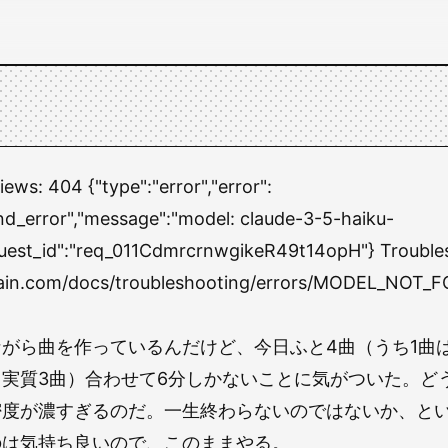
views:
404 {"type":"error","error":
nd_error","message":"model: claude-3-5-haiku-
uest_id":"req_011CdmrcrnwgikeR49t14opH"} Trouble
chain.com/docs/troubleshooting/errors/MODEL_NOT_
がら曲を作っているんだけど、今日ふと4曲（うち1曲
実質3曲）合わせて6分しかないことに気がついた。ど
密度が濃すぎるのだ。一生終わらないのではないか、と
のは気持ち良いので、このままやる。