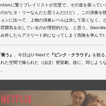
Intentionに繋ぐプレイリストが完璧で、その道を探っ
るのがヒタ・リーなんだと思うんだけど）。この演奏を
ションに比べて、上物の演奏レベルは決して高くなく、
囲気を出しているのが理想的だな、と思う。Geordie 
踏み外したらアスリート的になってしまう危険を孕んで
『喪う』
、今日はU-Nextで
『ピンク・クラウド』
を観る
された空間で撮られた（ほぼ）密室劇。故に、同じよう
る。