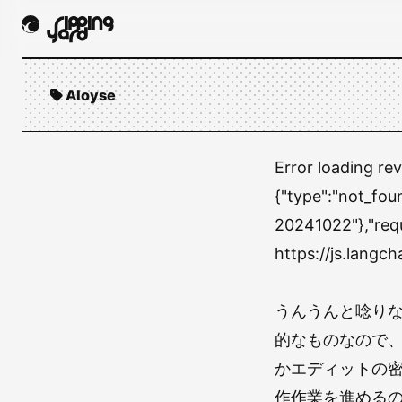
Aloyse
Error loading re
{"type":"not_fou
20241022"},"req
https://js.lang
うんうんと唸りな
的なものなので、
かエディットの
作作業を進める