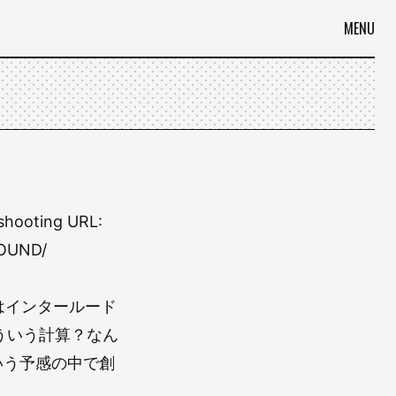
MENU
shooting URL:
FOUND/
はインタールード
ういう計算？なん
いう予感の中で創