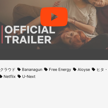
・クラウド
Bananagun
Free Energy
Aloyse
ヒタ・
Netflix
U-Next