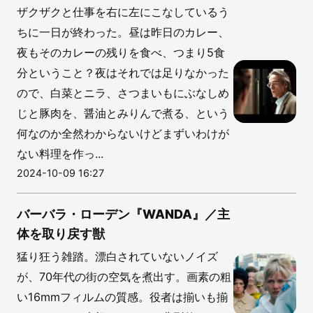
ザクザクと仕事を右に左にこなしているう
ちに一日が終わった。昼は昨日のカレー、
夜もそのカレーの残りを食べ、つまり5食
分ということ？夜はそれでは足りなかった
ので、白菜とニラ、さつまいもにぶなしめ
じと豚肉を、醤油とみりんで煮る、という
何なのか全然わからないけどまずいわけが
ない料理を作っ...
2024-10-09 16:27
バーバラ・ローデン『WANDA』／主
体を取り戻す獣
猛り狂う雑踏。漂白されていないノイズ
が、70年代の街の空気を煮出す。画素の粗
い16mmフィルムの質感。役者は揃いも揃