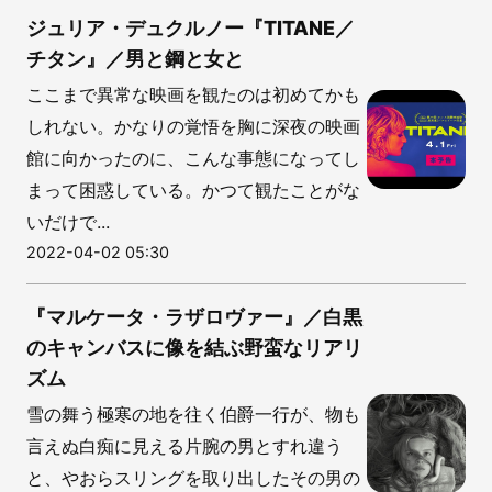
ジュリア・デュクルノー『TITANE／
チタン』／男と鋼と女と
ここまで異常な映画を観たのは初めてかも
しれない。かなりの覚悟を胸に深夜の映画
館に向かったのに、こんな事態になってし
まって困惑している。かつて観たことがな
いだけで...
2022-04-02 05:30
『マルケータ・ラザロヴァー』／白黒
のキャンバスに像を結ぶ野蛮なリアリ
ズム
雪の舞う極寒の地を往く伯爵一行が、物も
言えぬ白痴に見える片腕の男とすれ違う
と、やおらスリングを取り出したその男の