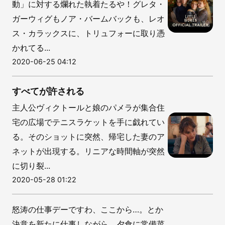
動」に対する爛れた執着たるや！グレタ・
ガーウィグもノア・バームバックも、レオ
ス・カラックスに、トリュフォーに取り憑
かれてる...
2020-06-25 04:12
すべてが許される
主人公ヴィクトールと娘のパメラが集合住
宅の広場でテニスラケットを手に戯れてい
る。そのショットに突然、帰宅した妻のア
ネットが出現する。リニアな時間軸が突然
に切り裂...
2020-05-28 01:22
怒涛の仕事デーですわ、ここから…。とか
決意を新たに仕事しながら、夕食に常備菜