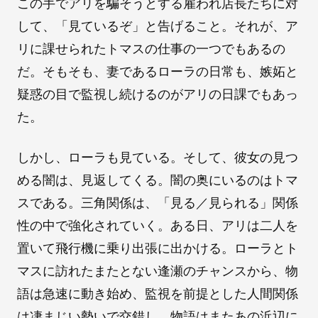
この手でアリを騙そうとする雇われ店長たちに対
して、「見ているぞ」と告げること。それが、ア
リに課せられたトマスの仕事の一つでもあるの
だ。そもそも、妻であるローラの日常も、嫉妬と
疑惑の目で監視し続けるのがアリの日課でもあっ
た。
しかし、ローラも見ている。そして、彼女の見つ
める闇は、見返してくる。闇の奥にいるのはトマ
スである。三角関係は、「見る／見られる」関係
性の中で強化されていく。ある日、アリは二人を
置いて飛行機に乗り出張に出かける。ローラとト
マスに訪れたまたとない逢瀬のチャンスから、物
語は急速に動き始め、監視を前提とした人間関係
は凄まじい勢いで交錯し、物語はまたあの浜辺に