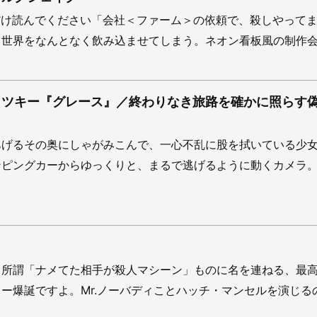
だけ読んでください「会社＜ファーム＞の依頼で、殺しやって
世界をなんとなく飲み込ませてしまう。ネオン看板風の制作会社
ロツキー『グレース』／終わりなき旅路を確かに照らす
あげるその奥にしゃがみこんで、一心不乱に股を拭いている少
ンピングカーからゆっくりと、まるで逃げるように動くカメラ
。所謂「ナメてた相手が殺人マシーン」ものに名を連ねる、最
ー爆誕ですよ。Mr.ノーバディことハッチ・マンセルを演じるのは