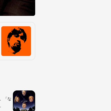
、「な
.