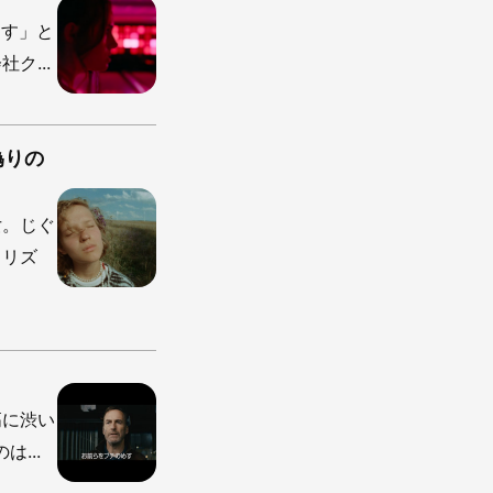
ます」と
ク...
偽りの
女。じぐ
。リズ
高に渋い
...