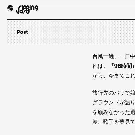
Post
台風一過
。一日
れは。
『96時間
がら、今までこ
旅行先のパリで
グラウンドが語
を顧みなかった
差、歌手を夢見