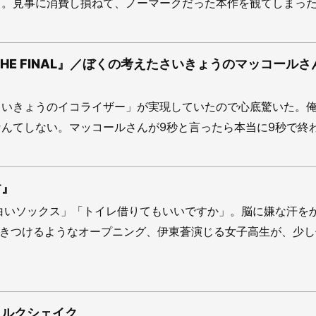
。見事に消費し損ねて、ノーマークだった本作を観てしまった..
THE FINAL』／ぼくの考えたさいきょうのマッコールさ
さいきょうのイコライザー」が実現していたので心底驚いた。
んてしない。マッコールさんが9秒と言ったら本当に9秒で終わる
す』
白いソックス」「トイレ借りてもいいですか」。脳に嫌な汗を
叩きつけるようなオープニング、伊東蒼演じる女子高生が、少し
ミルクシェイク