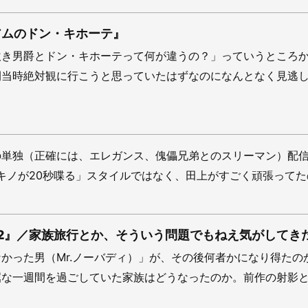
アムのドン・キホーテ』
吹き男爵とドン・キホーテって何が違うの？」っていうところ
開当時絶対観に行こうと思っていたはずなのになんとなく見逃
の単独（正確には、エレガンス、傀儡兄弟とのスリーマン）配
キノが20秒喋る」スタイルではなく、田上がすごく頑張って
ィ2』／家族旅行とか、そういう問題でもねえ気がしてき
かった男（Mr.ノーバディ）」が、その後何者かになり得たの
な一週間を過ごしていた家族はどうなったのか。前作の射影とし