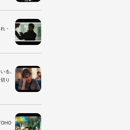
・れ・
ている。
に切り
OHO