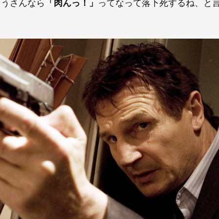
とうさんなら
「肉んっ！」
ってなって落下死するね、と
。