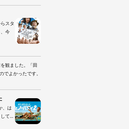
からスタ
し、今
信を観ました。「田
たのでよかったです。
た
か、は
て...