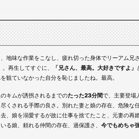
中、地味な作業をこなし、疲れ切った身体でリーアム兄
』
。再生してすぐに、
「兄さん、最高。大好きですよ」
れを観ていなかった自分を恥じましたね。最高。
娘のキムが誘拐されるまでの
たった23分間
で、主要登場
り尽くされる手際の良さ。別れた妻と娘の存在、危険な
過去、娘を溺愛するが故に仕事を捨てたこと、元妻の再
ている娘、頼れる仲間の存在、過保護さ、
今でもめちゃ