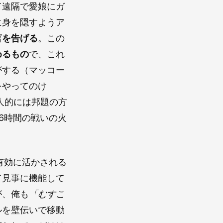
て遠隔で愛娘にガ
に身を隠すようア
言を告げる
。この
めるもの
で、これ
がする（マッコー
をやってのけ
人的には邦題の方
6時間の戦いの火
有効に活かされる
て見事に機能して
が、俺も
「むすこ
ルを壁伝いで移動