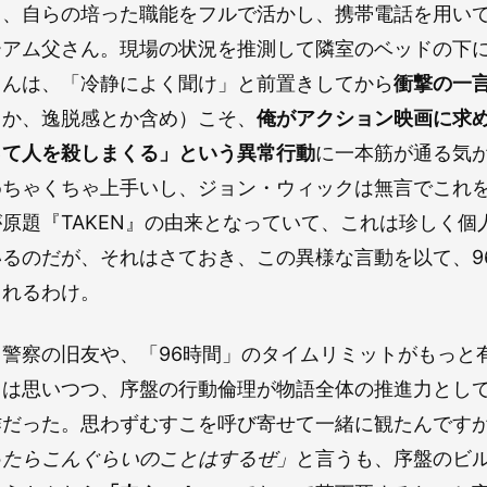
と、自らの培った職能をフルで活かし、携帯電話を用い
ーアム父さん。現場の状況を推測して隣室のベッドの下
さんは、「冷静によく聞け」と前置きしてから
衝撃の一
とか、逸脱感とか含め）こそ、
俺がアクション映画に求
って人を殺しまくる」という異常行動
に一本筋が通る気
めちゃくちゃ上手いし、ジョン・ウィックは無言でこれ
原題『TAKEN』の由来となっていて、これは珍しく個
るのだが、それはさておき、この異様な言動を以て、9
されるわけ。
警察の旧友や、「96時間」のタイムリミットがもっと
とは思いつつ、序盤の行動倫理が物語全体の推進力とし
作だった。思わずむすこを呼び寄せて一緒に観たんです
ったらこんぐらいのことはするぜ」
と言うも、序盤のビ