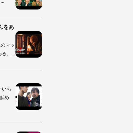
.
んをあ
俺のマッ
。...
かいち
低め