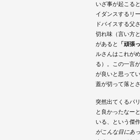
いざ事が起こる
イダンスするリ
ドバイスする父
切れ味（言い方
があると
「頑張
ルさんはこれが
る）。この一言が
が良いと思ってい
蓋が切って落と
突然出てくるパリ
と良かったなー
いる、という傑
がこんな目にあ