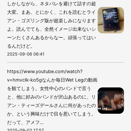
しかしながら、ネタバレを避けて話すの超
大変。まあ、とにかく、これを読むとライ
アン・ゴズリング版が超楽しみになります
よ。読んでても、全然イメージ出来ないシ
ーンたくさんあるからなー。頑張ってはい
るんだけど。
2025-09-06 06:41
https://www.youtube.com/watch?
v=hmvcIk-ko5gなんか毎日Wet Legの動画
を観てしまう。女性中心のバンドで言う
と、他に好みのバンドが沢山あるのに、リ
アン・ティーズデールさんに何があったの
か、という興味だけで目を惹いてしまう。
だって、アメフ...
2025-09-02 17:57