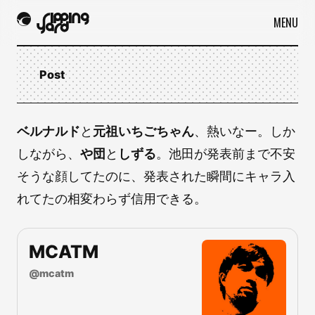
MENU
Post
ベルナルド
と
元祖いちごちゃん
、熱いなー。しか
しながら、
や団
と
しずる
。池田が発表前まで不安
そうな顔してたのに、発表された瞬間にキャラ入
れてたの相変わらず信用できる。
MCATM
@
mcatm