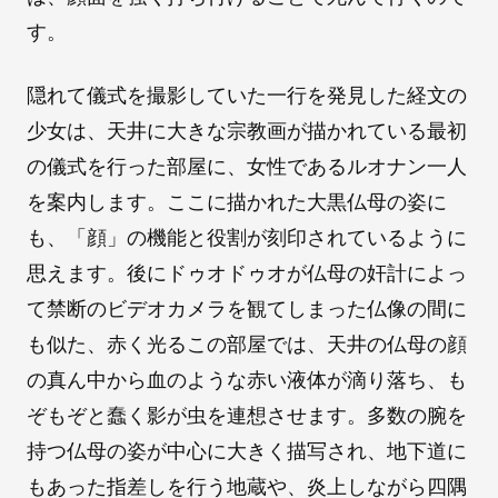
す。
隠れて儀式を撮影していた一行を発見した経文の
少女は、天井に大きな宗教画が描かれている最初
の儀式を行った部屋に、女性であるルオナン一人
を案内します。ここに描かれた大黒仏母の姿に
も、「顔」の機能と役割が刻印されているように
思えます。後にドゥオドゥオが仏母の奸計によっ
て禁断のビデオカメラを観てしまった仏像の間に
も似た、赤く光るこの部屋では、天井の仏母の顔
の真ん中から血のような赤い液体が滴り落ち、も
ぞもぞと蠢く影が虫を連想させます。多数の腕を
持つ仏母の姿が中心に大きく描写され、地下道に
もあった指差しを行う地蔵や、炎上しながら四隅