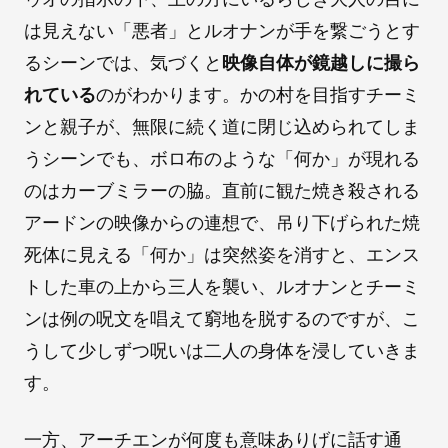
は見えない「悪者」とルオナンが手を繋ごうとす
るシーンでは、気づくと
映像自体が鏡越しに撮ら
れている
のがわかります。かの村を目指すチーミ
ンと親子が、無限に続く道に閉じ込められてしま
うシーンでも、ボロ布のような「何か」が現れる
のはカーブミラーの脇。直前に観た焼き殺される
アードンの映像からの連想で、吊り下げられた焼
死体に見える「何か」は突然姿を消すと、エンス
トした車の上から三人を襲い、ルオナンとチーミ
ンは例の呪文を唱えて窮地を脱するのですが、こ
うして少しずつ呪いは二人の身体を浸していきま
す。
一方、アーチエンが何度も意味ありげに話す通