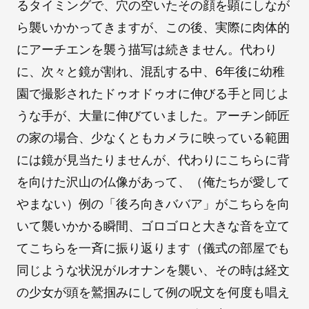
るタイミングで、穴の空いたその顔を顕にしなが
ら襲いかかってきますが、この後、実際に肉体的
にアーチエンを襲う描写は続きません。代わり
に、次々と鏡が割れ、混乱する中、6年後に幼稚
園で撮影されたドゥオドゥオに伸びる手と同じよ
うな手が、大量に伸びていました。アーチン師匠
の家の場合、少なくともカメラに映っている範囲
には鏡が見当たりませんが、代わりにこちらに背
を向けた沢山の仏像があって、（俺たちが愛して
やまない）例の「後ろ向きババア」がこちらを向
いて襲いかかる瞬間、ゴロゴロと大きな音を立て
てこちらを一斉に振り返ります（儀式の部屋でも
同じような状況がルオナンを襲い、その時は経文
の少女が頭を鷲掴みにして例の呪文を何度も唱え