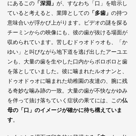
にあるこの
「深淵」
が、すなわち「口」を暗示し
ていると考えると、業障としての
「多歯」
の持つ
意味合いが浮かび上がります。ビデオの謎を探る
チーミンからの映像にも、彼の歯が抜ける場面が
収められています。苦しむドゥオドゥオも、「か
ゆい」と叫びながら地下道を逃げ出したアーユエ
ンも、大量の歯を生やした口内からボロボロと歯
を落としていました。彼に噛まれたルオナンと、
ドゥオドゥオに噛まれた幼稚園の友達の、腕に残
る奇妙な噛み跡の一致。大量の歯が不快なかゆみ
を伴って抜け落ちていく症状の果てには、この
仏
母の「口」のイメージが確かに待ち構えていま
す
。