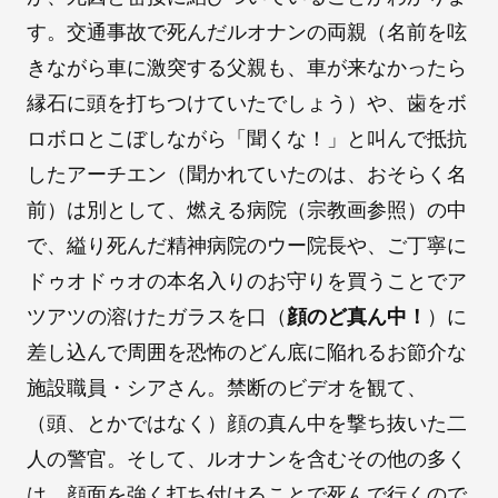
す。交通事故で死んだルオナンの両親（名前を呟
きながら車に激突する父親も、車が来なかったら
縁石に頭を打ちつけていたでしょう）や、歯をボ
ロボロとこぼしながら「聞くな！」と叫んで抵抗
したアーチエン（聞かれていたのは、おそらく名
前）は別として、燃える病院（宗教画参照）の中
で、縊り死んだ精神病院のウー院長や、ご丁寧に
ドゥオドゥオの本名入りのお守りを買うことでア
ツアツの溶けたガラスを口（
顔のど真ん中！
）に
差し込んで周囲を恐怖のどん底に陥れるお節介な
施設職員・シアさん。禁断のビデオを観て、
（頭、とかではなく）顔の真ん中を撃ち抜いた二
人の警官。そして、ルオナンを含むその他の多く
は、顔面を強く打ち付けることで死んで行くので