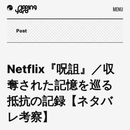
MENU
Post
Netflix『呪詛』／収
奪された記憶を巡る
抵抗の記録【ネタバ
レ考察】