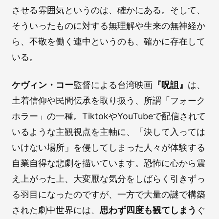
させる雰囲気というのは、確かにある。そして、
そういったものに対する無理解や生来の無神経か
ら、不敬を働く連中というのも、確かに存在して
いる。
ケヴィン・コー
監督による台湾映画
『呪詛』
は、
土着信仰や民間伝承を取り扱う、所謂「フォーク
ホラー」の一種。TiktokやYouTubeで配信されて
いるような主観視点を主軸に、「決して入っては
いけない場所」を侵してしまった人々が体験する
自業自得な悲劇を描いています。恐怖に心から震
え上がった上、大変厭な気分をしばらく引きずっ
る羽目になったのですが、一方で大量の謎で構築
された劇中世界には、
思わず四度も観てしまう
ぐ