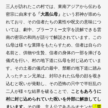
三人が訪れたこの村では、東南アジアから伝わる
密宗に由来する
「大黒仏母」
という邪神が崇めら
れており、その信者たちの素性や呪文の意味につ
いては、劇中、ブラーフミー文字を読解できる雲
南の密宗の和尚が語りで解説されています。この
仏母は様々な業障をもたらすため、信者は自らの
名前と、供物や生贄、信者の身体の一部を捧げる
儀式を行い、村の地下道に仏母を封じ込めていま
す。その土着の儀式の最中、禁断の地下道に踏み
入ったチェン兄弟は、封印された仏母の顔を覗き
込むと呪いが発動し、その恐怖の只中で半狂乱の
二人が様々な結界を破ることで、
こともあろうに
村に封じ込められていた呪いを外部に解放してし
まいます。
その後、主人公であるルオナンが
「禁