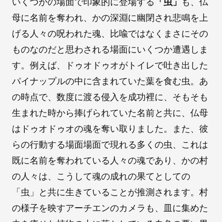
いくつかの場面で印象的に登場する
「虫」
も、仏
母に名前を奪われ、かの深淵に幽閉され悲鳴を上
げる人々の呪われた魂、比喩ではなくまさにその
ものなのだと思わされる場面にいくつか遭遇しま
す。例えば、ドゥオドゥオがトイレで吐き出した
パイナップルの中に含まれていた葉を食む虫。あ
の時点で、数度に渡る侵入を成功裡に、そもそも
生まれた時から捧げられていた名前と共に、仏母
はドゥオドゥオの魂を奪い取りました。また、彼
らの行動する場面場面で現れる多くの虫、これは
既に名前を奪われている人々の魂であり、かの村
の人々は、こうして魂の成れの果てとしての
「虫」と共に生きていることが推測されます。村
の様子を映すアーチエンのカメラも、皿に集めた