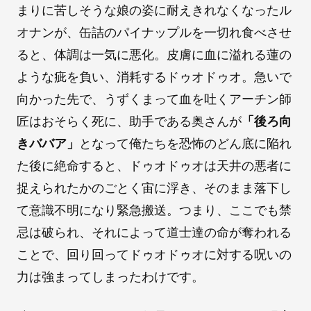
まりに苦しそうな娘の姿に耐えきれなくなったル
オナンが、缶詰のパイナップルを一切れ食べさせ
ると、体調は一気に悪化。皮膚に血に溢れる蓮の
ような疵を負い、消耗するドゥオドゥオ。急いで
向かった先で、うずくまって血を吐くアーチン師
匠はおそらく死に、助手である奥さんが
「後ろ向
きババア」
となって俺たちを恐怖のどん底に陥れ
た後に絶命すると、ドゥオドゥオは天井の悪者に
捉えられたかのごとく宙に浮き、そのまま落下し
て意識不明になり緊急搬送。つまり、ここでも禁
忌は破られ、それによって道士達の命が奪われる
ことで、回り回ってドゥオドゥオに対する呪いの
力は強まってしまったわけです。