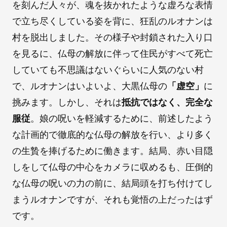
を刻んだ人々が、魂を抜かれたような虚ろな表情
で立ち尽くしている姿を背に、狂乱のルオナンは
村を脱出しました。その様子や封鎖された入り口
を見るに、仏母の解放に伴って住民がすべて死亡
していても不思議はないぐらいに人気のない村
で、ルオナンはいよいよ、大黒仏母の
「虚空」
に
挑みます。しかし、それは
抵抗ではなく、完全な
服従
。娘の呪いを軽減するために、前述したよう
な計画的で徹底的な仏母の解放を行い、より多く
の生贄を捧げるために働きます。結局、赤い目隠
しをして仏母の中心をカメラに収めるも、圧倒的
な仏母の呪いの力の前に、結局頭を打ち付けてし
まうルオナンですが、それも覚悟の上だったはず
です。