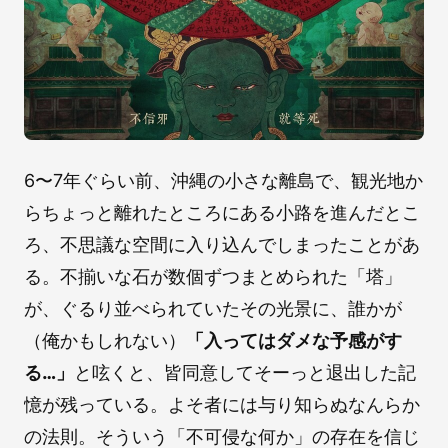
6〜7年ぐらい前、沖縄の小さな離島で、観光地か
らちょっと離れたところにある小路を進んだとこ
ろ、不思議な空間に入り込んでしまったことがあ
る。不揃いな石が数個ずつまとめられた「塔」
が、ぐるり並べられていたその光景に、誰かが
（俺かもしれない）
「入ってはダメな予感がす
る…」
と呟くと、皆同意してそーっと退出した記
憶が残っている。よそ者には与り知らぬなんらか
の法則。そういう「不可侵な何か」の存在を信じ