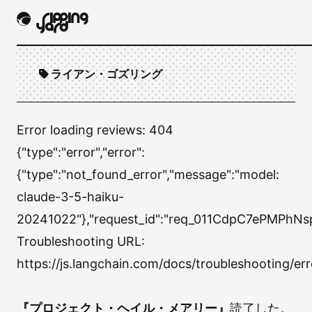
ライアン・ゴズリング
Error loading reviews:
404
{"type":"error","error":
{"type":"not_found_error","message":"model:
claude-3-5-haiku-
20241022"},"request_id":"req_011CdpC7ePMPhN
Troubleshooting URL:
https://js.langchain.com/docs/troubleshooting
『プロジェクト・ヘイル・メアリー』
読了した。