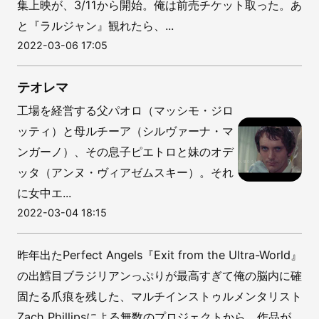
集上映が、3/11から開始。俺は前売チケット取った。あ
と『ラルジャン』観れたら、...
2022-03-06 17:05
テオレマ
工場を経営する父パオロ（マッシモ・ジロ
ッティ）と母ルチーア（シルヴァーナ・マ
ンガーノ）、その息子ピエトロと妹のオデ
ッタ（アンヌ・ヴィアゼムスキー）。それ
に女中エ...
2022-03-04 18:15
昨年出たPerfect Angels『Exit from the Ultra​-​World』
の出鱈目ブラジリアンっぷりが最高すぎて俺の脳内に確
固たる爪痕を残した、マルチインストゥルメンタリスト
Zach Phillipsによる無数のプロジェクトから、作品が