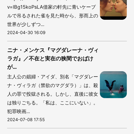
v=lBg15koPsLA借家の軒先に青いケーブ
ルで吊るされた雀を見た時から、形而上の
世界が少しずつ...
2024-04-30 16:09
ニナ・メンケス『マグダレーナ・ヴィ
ラガ』／不在と実在の狭間でおばけ
が…
主人公の娼婦・アイダ、別名「マグダレー
ナ・ヴィラガ（禁欲のマグダラ）」は、殺
人の罪で投獄される。しかし、直後に彼女
は独りごちる。「私は、ここにいない」。
犯罪映画...
2024-07-08 17:55