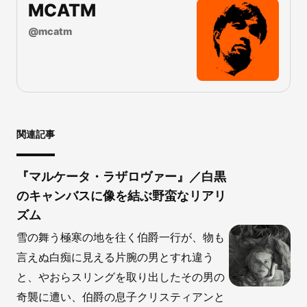
MCATM
@
mcatm
関連記事
『マルケータ・ラザロヴァー』／白黒
のキャンバスに像を結ぶ野蛮なリアリ
ズム
雪の舞う極寒の地を往く伯爵一行が、物も
言えぬ白痴に見える片腕の男とすれ違う
と、やおらスリングを取り出したその男の
奇襲に遭い、伯爵の息子クリスティアンと