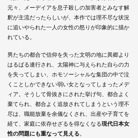
元々、メーデイアを息子殺しの加害者とみなす解
釈が主流だったらしいが、本作では理不尽な状況
に追いやられた一人の女性の怒りが印象的に描か
れている。
男たちの都合で信仰を失った文明の地に異郷より
はるばる連行され、太陽神に与えられた自らの力
を失ってしまい、ホモソーシャルな集団の中で泣
くことしかできない弱い女となってしまったメデ
ィア。そうして骨抜きにされた挙げ句、都合よく
棄てられ、都合よく追放されてしまうという理不
尽は、職能放棄を余儀なくされ、出産や子育てを
経て、家庭に依存せざるを得なくなる
現代日本女
性の問題にも重なって見える
。