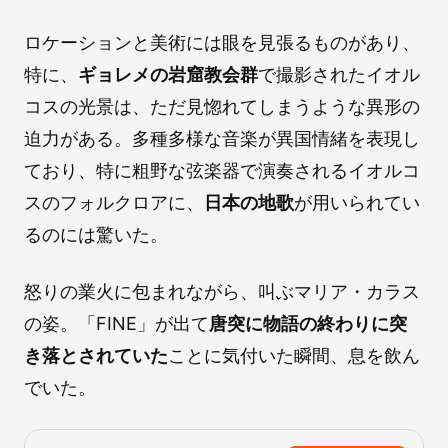
ロケーションと美術には眼を見張るものがあり、
特に、
ギョレメの岩窟教会群
で撮影されたイオル
コスの光景は、ただ見惚れてしまうような異形の
迫力がある。多種多様な音楽が異国情緒を表現し
ており、特に粗野な弦楽器で演奏されるイオルコ
スのフォルクロアに、
日本の地歌
が用いられてい
るのには驚いた。
怒りの業火に包まれながら、叫ぶマリア・カラス
の姿。「FINE」が出て
唐突に物語の終わりに突
き落とされていた
ことに気付いた瞬間、息を飲ん
でいた。