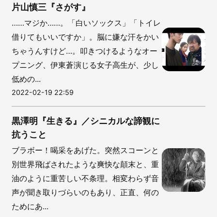
片山慎三『さがす』
……マジか……。「白いソックス」「トイレ
借りてもいいですか」。脳に嫌な汗をかい
ちゃうんすけど…。叩きつけるようなオー
プニング、伊東蒼演じる女子高生が、少し
低めの...
2022-02-19 22:59
黒澤明『生きる』／シニカルな諦観に
抗うこと
ブラボー！喝采をあげた。突然スコーンと
別世界飛ばされたような爽快な顛末と、重
油のように重苦しい不条理。相変わらず音
声が聞き取りづらいのもあり、正直、何の
ためにあ...