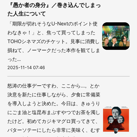
『愚か者の身分』／巻き込んでしまっ
た人生について
「期限が切れそうなU-Nextのポイント使
わなきゃ！」と、焦って買ってしまった
TOHOシネマズのチケット。見事に消費し
損ねて、ノーマークだった本作を観てしま
った...
2025-11-14 07:46
怒涛の仕事デーですわ、ここから…。とか
決意を新たに仕事しながら、夕食に常備菜
を導入しようと決めた。今日は、きゅうり
にごま油と塩昆布まぶすやつでお茶を濁し
たけど。初めてカジキマグロ買ってきて、
バターソテーにしたら非常に美味く、むす