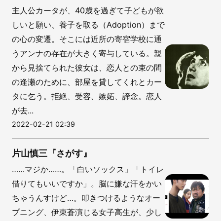
主人公カータが、40歳を過ぎて子どもが欲
しいと願い、養子を取る（Adoption）まで
の心の変遷。そこには近所の寄宿学校に通
うアンナの存在が大きく寄与している。親
から見捨てられた彼女は、恋人との束の間
の逢瀬のために、部屋を貸してくれとカー
タに乞う。拒絶、受容、嫉妬、諦念。恋人
が去...
2022-02-21 02:39
片山慎三『さがす』
……マジか……。「白いソックス」「トイレ
借りてもいいですか」。脳に嫌な汗をかい
ちゃうんすけど…。叩きつけるようなオー
プニング、伊東蒼演じる女子高生が、少し