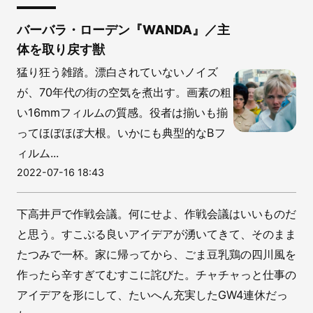
バーバラ・ローデン『WANDA』／主
体を取り戻す獣
猛り狂う雑踏。漂白されていないノイズ
が、70年代の街の空気を煮出す。画素の粗
い16mmフィルムの質感。役者は揃いも揃
ってほぼほぼ大根。いかにも典型的なBフ
ィルム...
2022-07-16 18:43
下高井戸で作戦会議。何にせよ、作戦会議はいいものだ
と思う。すこぶる良いアイデアが湧いてきて、そのまま
たつみで一杯。家に帰ってから、ごま豆乳鶏の四川風を
作ったら辛すぎてむすこに詫びた。チャチャっと仕事の
アイデアを形にして、たいへん充実したGW4連休だっ