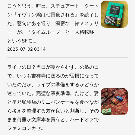
こうと思う。昨日、スチュアート・タート
ン『イヴリン嬢は七回殺される』を読了し
た。惹句にある通り、濃密な「館ミステリ
ー」が、「タイムループ」と「人格転移」
というSFモ...
2025-07-02 03:14
ライブの日？当日が朝からむすこの塾の日
で、いつも吉祥寺に送るのが習慣になって
いたのだが、ライブの準備をするかどうか
迷っていた。完璧な演奏準備。だけど、妻
と星乃珈琲店のミニパンケーキを食べなが
ら考えを整理する方が良いと判断し、その
まま何冊か文庫本を買うと、ハードオフで
ファミコンカセ...