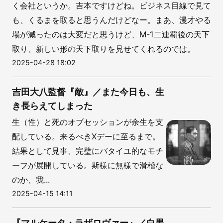
く会社というか。吉本ですけどね。ビジネス目線で見て
も、くるまを取ると思うんだけどなー。まあ、漫才やる
場が減ったのは大変だと思うけど、M-1二連覇後の天下
取り、新しい形の天下取りを見せてくれるのでは。
2025-04-28 18:02
吉田大八監督『敵』／また今日も、生
き長らえてしまった
生（性）と死のオブセッションが余生を支
配している。来るべきXデーに至るまで。
結果として見事、完璧にバタイユ的なモチ
ーフが展開している。斯様に無様で滑稽な
のか、我...
2025-04-15 14:11
『マルケータ・ラザロヴァー』／白黒