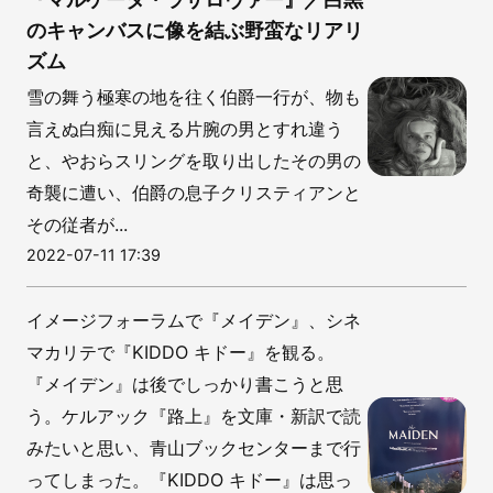
のキャンバスに像を結ぶ野蛮なリアリ
ズム
雪の舞う極寒の地を往く伯爵一行が、物も
言えぬ白痴に見える片腕の男とすれ違う
と、やおらスリングを取り出したその男の
奇襲に遭い、伯爵の息子クリスティアンと
その従者が...
2022-07-11 17:39
イメージフォーラムで『メイデン』、シネ
マカリテで『KIDDO キドー』を観る。
『メイデン』は後でしっかり書こうと思
う。ケルアック『路上』を文庫・新訳で読
みたいと思い、青山ブックセンターまで行
ってしまった。『KIDDO キドー』は思っ