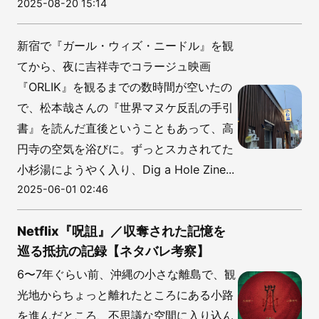
2025-08-20 15:14
新宿で『ガール・ウィズ・ニードル』を観
てから、夜に吉祥寺でコラージュ映画
『ORLIK』を観るまでの数時間が空いたの
で、松本哉さんの『世界マヌケ反乱の手引
書』を読んだ直後ということもあって、高
円寺の空気を浴びに。ずっとスカされてた
小杉湯にようやく入り、Dig a Hole Zine...
2025-06-01 02:46
Netflix『呪詛』／収奪された記憶を
巡る抵抗の記録【ネタバレ考察】
6〜7年ぐらい前、沖縄の小さな離島で、観
光地からちょっと離れたところにある小路
を進んだところ、不思議な空間に入り込ん