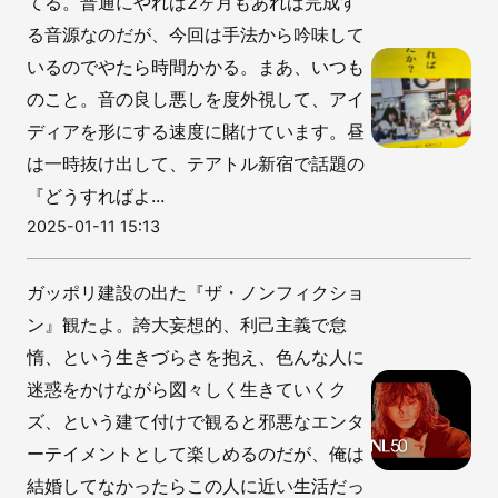
てる。普通にやれば2ヶ月もあれば完成す
る音源なのだが、今回は手法から吟味して
いるのでやたら時間かかる。まあ、いつも
のこと。音の良し悪しを度外視して、アイ
ディアを形にする速度に賭けています。昼
は一時抜け出して、テアトル新宿で話題の
『どうすればよ...
2025-01-11 15:13
ガッポリ建設の出た『ザ・ノンフィクショ
ン』観たよ。誇大妄想的、利己主義で怠
惰、という生きづらさを抱え、色んな人に
迷惑をかけながら図々しく生きていくク
ズ、という建て付けで観ると邪悪なエンタ
ーテイメントとして楽しめるのだが、俺は
結婚してなかったらこの人に近い生活だっ