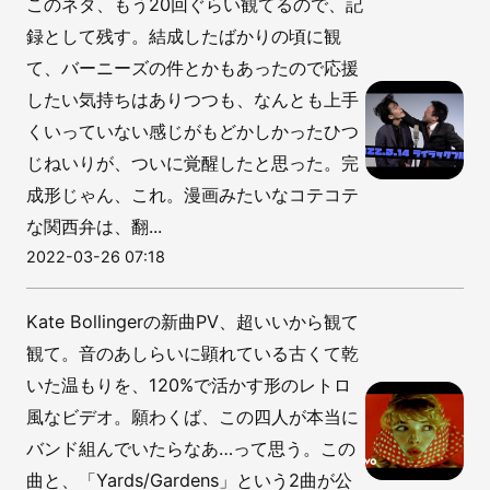
このネタ、もう20回ぐらい観てるので、記
録として残す。結成したばかりの頃に観
て、バーニーズの件とかもあったので応援
したい気持ちはありつつも、なんとも上手
くいっていない感じがもどかしかったひつ
じねいりが、ついに覚醒したと思った。完
成形じゃん、これ。漫画みたいなコテコテ
な関西弁は、翻...
2022-03-26 07:18
Kate Bollingerの新曲PV、超いいから観て
観て。音のあしらいに顕れている古くて乾
いた温もりを、120%で活かす形のレトロ
風なビデオ。願わくば、この四人が本当に
バンド組んでいたらなあ…って思う。この
曲と、「Yards/Gardens」という2曲が公