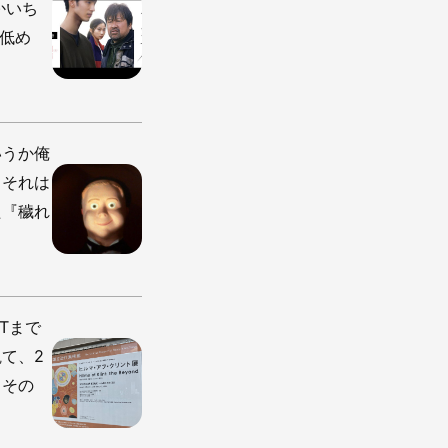
かいち
低め
いうか俺
、それは
た『穢れ
Tまで
て、2
。その