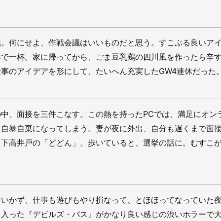
議。何にせよ、作戦会議はいいものだと思う。すこぶる良いア
みで一杯。家に帰ってから、ごま豆乳鶏の四川風を作ったら辛
事のアイデアを形にして、たいへん充実したGW4連休だった
の中、面接を三件こなす。この熱を持ったPCでは、満足にオン
と自暴自棄になってしまう。妻が夜に外出、自分も遅くまで面
。下高井戸の「どどん」。歩いていると、選挙の話に。むすこ
くいかず、仕事も遊びもやり損なって、とほほってなっていた
ま入った『デビルズ・バス』がかなり良い感じの渋いホラーで