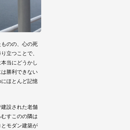
たものの、心の死
降り立つことで、
は本当にどうかし
には勝利できない
のにほとんど記憶
。
で建設された老舗
るむすこのの隣は
ロとモダン建築が