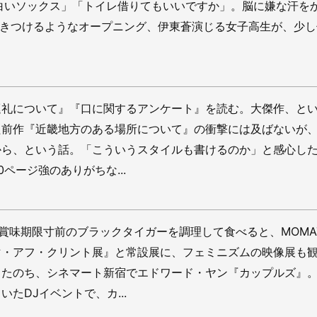
白いソックス」「トイレ借りてもいいですか」。脳に嫌な汗を
叩きつけるようなオープニング、伊東蒼演じる女子高生が、少し
巡礼について』『口に関するアンケート』を読む。大傑作、と
た前作『近畿地方のある場所について』の衝撃には及ばないが
から、という話。「こういうスタイルも書けるのか」と感心し
ページ強のありがちな...
賞味期限寸前のブラックタイガーを調理して食べると、MOMA
マ・アフ・クリント展』と常設展に、フェミニズムの映像展も観
したのち、シネマート新宿でエドワード・ヤン『カップルズ』
たDJイベントで、カ...