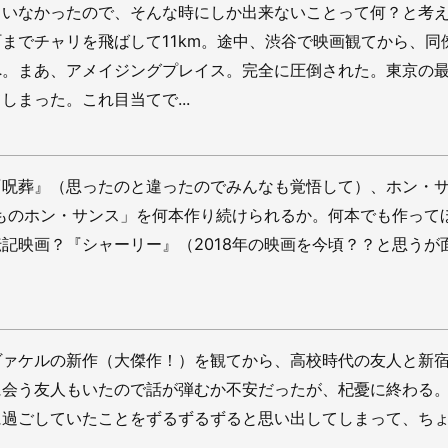
もいなかったので、そんな時にしか出来ないことって何？と考
までチャリを飛ばして11km。途中、渋谷で映画観てから、同
へ。まあ、アメイジングプレイス。完全に圧倒された。東京の
しまった。これ目当てで...
呪葬』（思ったのと違ったのでみんなも覚悟して）、ホン・サ
つものホン・サンス」を何本作り続けられるか。何本でも作って
記映画？『シャーリー』（2018年の映画を今頃？？と思うが
ヴァケルの新作（大傑作！）を観てから、高校時代の友人と新
に会う友人もいたので話が弾むか不安だったが、杞憂に終わる
に過ごしていたことをずるずるずると思い出してしまって、ち