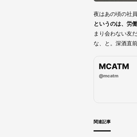
夜はあの頃の社
というのは、労
まり会わない友
な、と。深酒直
MCATM
@
mcatm
関連記事