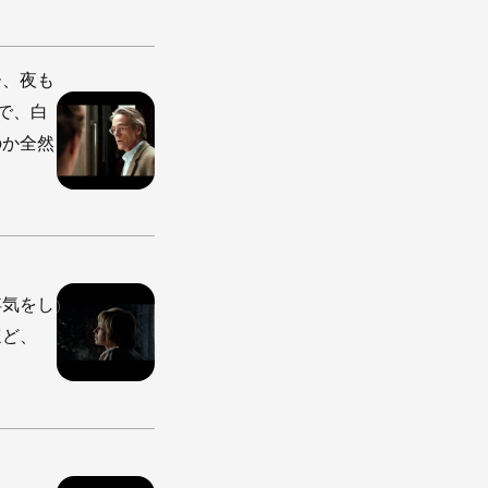
ー、夜も
で、白
のか全然
浮気をし
ほど、