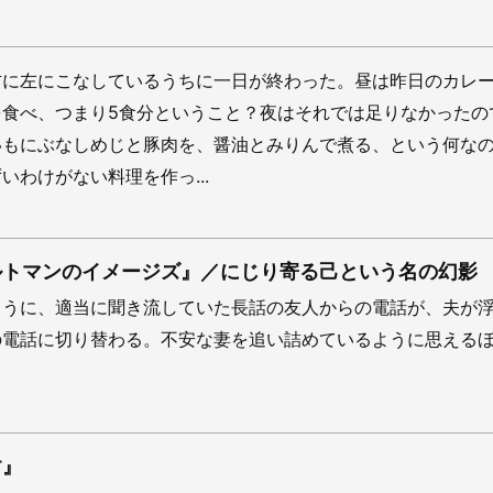
右に左にこなしているうちに一日が終わった。昼は昨日のカレ
を食べ、つまり5食分ということ？夜はそれでは足りなかったの
いもにぶなしめじと豚肉を、醤油とみりんで煮る、という何な
いわけがない料理を作っ...
ルトマンのイメージズ』／にじり寄る己という名の幻影
ように、適当に聞き流していた長話の友人からの電話が、夫が
の電話に切り替わる。不安な妻を追い詰めているように思える
す』