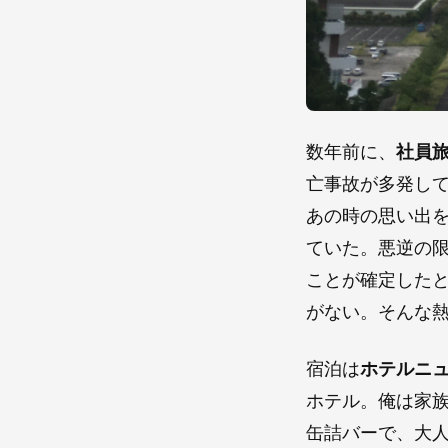
数年前に、
社員
亡事故が多発し
あの時の思い出
ていた。悪逆の
ことが確定した
がない。そんな
宿泊は
ホテルニ
ホテル。俺は家
缶詰バーで、大