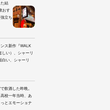
えた結
僚おす
最強立ち
ンス新作『WALK
ほしい）、シャーリ
面白い、シャーリ
宿で飲酒した昨晩。
。高校一年当時、あ
ょっとエモーショナ