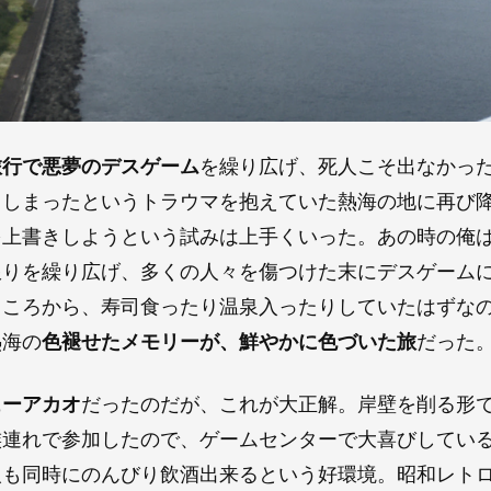
旅行で悪夢のデスゲーム
を繰り広げ、死人こそ出なかっ
てしまったというトラウマを抱えていた熱海の地に再び
を上書きしようという試みは上手くいった。あの時の俺
限りを繰り広げ、多くの人々を傷つけた末にデスゲーム
ところから、寿司食ったり温泉入ったりしていたはずな
熱海の
色褪せたメモリーが、鮮やかに色づいた旅
だった
ューアカオ
だったのだが、これが大正解。岸壁を削る形
族連れで参加したので、ゲームセンターで大喜びしてい
人も同時にのんびり飲酒出来るという好環境。昭和レト