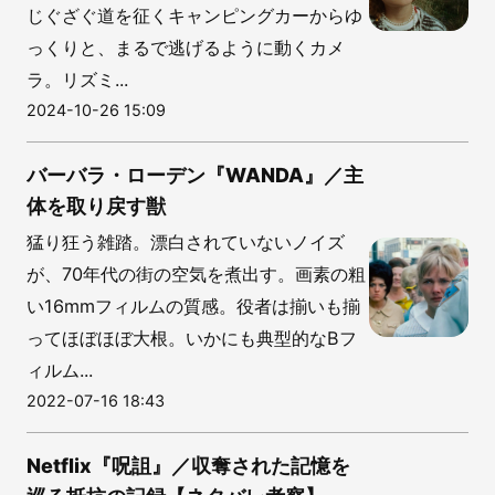
じぐざぐ道を征くキャンピングカーからゆ
っくりと、まるで逃げるように動くカメ
ラ。リズミ...
2024-10-26 15:09
バーバラ・ローデン『WANDA』／主
体を取り戻す獣
猛り狂う雑踏。漂白されていないノイズ
が、70年代の街の空気を煮出す。画素の粗
い16mmフィルムの質感。役者は揃いも揃
ってほぼほぼ大根。いかにも典型的なBフ
ィルム...
2022-07-16 18:43
Netflix『呪詛』／収奪された記憶を