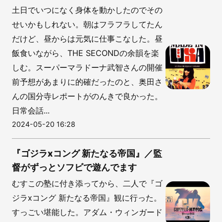
土日でいつになく身体を動かしたのでその
せいかもしれない。朝はフラフラしてたん
だけど、昼からは元気に仕事こなした。昼
飯食いながら、THE SECONDの余韻を楽
しむ。スーパーマラドーナ武智さんの開催
前予想があまりに的確だったのと、奥田さ
んの国分寺レポートがのんきで良かった。
日常会話...
2024-05-20 16:28
『ゴジラxコング 新たなる帝国』／監
督がずっとソフビで遊んでます
むすこの塾に付き添ってから、二人で『ゴ
ジラxコング 新たなる帝国』観に行った。
すっごい堪能した。アダム・ウィンガード