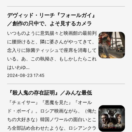
デヴィッド・リーチ『フォールガイ』
／創作の只中で、よそ見するカメラ
いつものように意気揚々と映画館の最前列
に腰掛けると、隣に婆さんがやってきて、
念入りに除菌ティッシュで座席を消毒して
いる。あ、この執拗さ、もしかしたらこれ
はいわゆ...
2024-08-23 17:45
『殺人鬼の存在証明』／みんな最低
『チェイサー』『悪魔を見た』『オール
ド・ボーイ』。ロシア映画ながら、（俺た
ちの大好きな）韓国ノワールの面白いとこ
ろ全部詰め合わせたような、ロシアンクラ