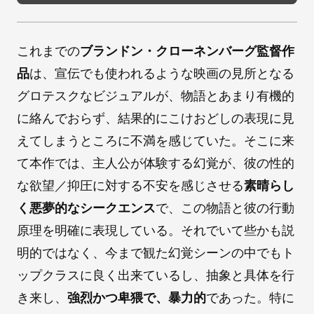
これまでの
ブランドン・クローネンバーグ監督作
品
は、宣伝でも使われるような映画の見所となる
グロテスクなビジュアルが、物語とあまり有機的
に絡んでおらず、結果的にこけおどしの表現に見
えてしまうところに不満を感じていた。そこに来
て本作では、主人公が体験する幻覚が、彼の性的
な欲望／抑圧に対する不安を感じさせる
素晴らし
く悪夢的なシークエンス
で、この物語と彼の行動
原理を明確に表現している。それでいて些かも説
明的ではなく、今まで観た幻覚シーンの中でもト
ップクラスに良く出来ているし、抽象と具体を行
き来し、
強烈かつ卑猥で、暴力的
であった。特に