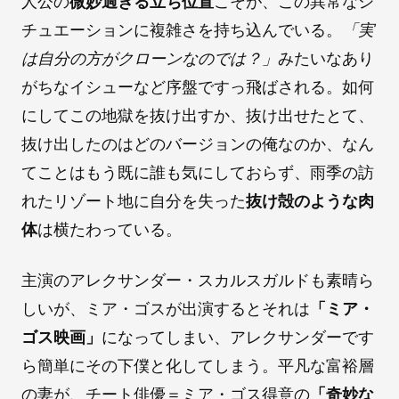
人公の
微妙過ぎる立ち位置
こそが、この異常なシ
チュエーションに複雑さを持ち込んでいる。
「実
は自分の方がクローンなのでは？」
みたいなあり
がちなイシューなど序盤ですっ飛ばされる。如何
にしてこの地獄を抜け出すか、抜け出せたとて、
抜け出したのはどのバージョンの俺なのか、なん
てことはもう既に誰も気にしておらず、雨季の訪
れたリゾート地に自分を失った
抜け殻のような肉
体
は横たわっている。
主演のアレクサンダー・スカルスガルドも素晴ら
しいが、ミア・ゴスが出演するとそれは
「ミア・
ゴス映画」
になってしまい、アレクサンダーです
ら簡単にその下僕と化してしまう。平凡な富裕層
の妻が、チート俳優＝ミア・ゴス得意の
「奇妙な