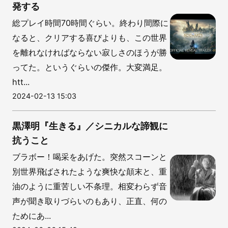
発する
総プレイ時間70時間ぐらい。終わり間際に
なると、クリアする喜びよりも、この世界
を離れなければならない寂しさのほうが勝
ってた。というぐらいの傑作。大変満足。
htt...
2024-02-13 15:03
黒澤明『生きる』／シニカルな諦観に
抗うこと
ブラボー！喝采をあげた。突然スコーンと
別世界飛ばされたような爽快な顛末と、重
油のように重苦しい不条理。相変わらず音
声が聞き取りづらいのもあり、正直、何の
ためにあ...