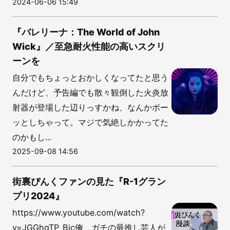
2024-06-06 15:49
『バレリーナ：The World of John
Wick』／至急耐火性能の高いスクリ
ーンを
自分でもちょっとおかしくなってたと思う
んだけど、予告編でも散々観倒した火炎放
射器が登場した辺りっすかね、なんかボー
ッとしちゃって。マジで気絶しかかってた
のかもし...
2025-09-08 14:56
街裏ぴんくファンの見た『R-1グラン
プリ2024』
https://www.youtube.com/watch?
v=JGGhqTP_Bjc俺、ガチの最推し芸人が