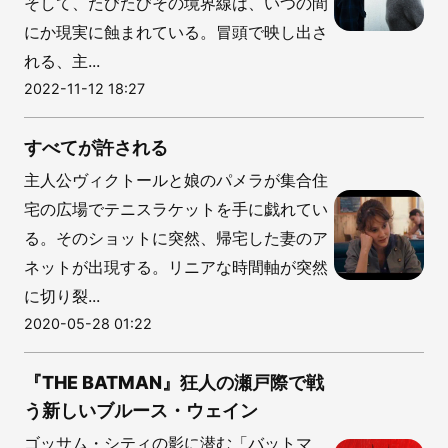
そして、たびたびその境界線は、いつの間
にか現実に蝕まれている。冒頭で映し出さ
れる、主...
2022-11-12 18:27
すべてが許される
主人公ヴィクトールと娘のパメラが集合住
宅の広場でテニスラケットを手に戯れてい
る。そのショットに突然、帰宅した妻のア
ネットが出現する。リニアな時間軸が突然
に切り裂...
2020-05-28 01:22
『THE BATMAN』狂人の瀬戸際で戦
う新しいブルース・ウェイン
ゴッサム・シティの影に潜む「バットマ