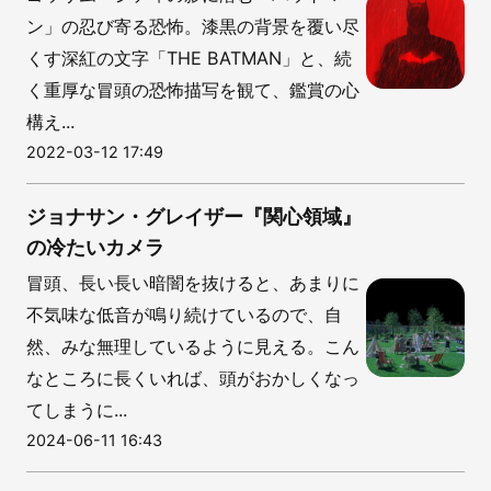
ン」の忍び寄る恐怖。漆黒の背景を覆い尽
くす深紅の文字「THE BATMAN」と、続
く重厚な冒頭の恐怖描写を観て、鑑賞の心
構え...
2022-03-12 17:49
ジョナサン・グレイザー『関心領域』
の冷たいカメラ
冒頭、長い長い暗闇を抜けると、あまりに
不気味な低音が鳴り続けているので、自
然、みな無理しているように見える。こん
なところに長くいれば、頭がおかしくなっ
てしまうに...
2024-06-11 16:43