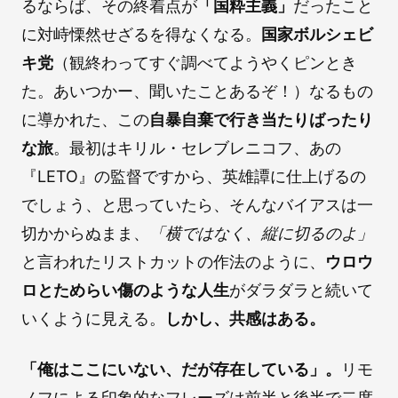
るならば、その終着点が
「国粋主義」
だったこと
に対峙慄然せざるを得なくなる。
国家ボルシェビ
キ党
（観終わってすぐ調べてようやくピンとき
た。あいつかー、聞いたことあるぞ！）なるもの
に導かれた、この
自暴自棄で行き当たりばったり
な旅
。最初はキリル・セレブレニコフ、あの
『LETO』の監督ですから、英雄譚に仕上げるの
でしょう、と思っていたら、そんなバイアスは一
切かからぬまま、
「横ではなく、縦に切るのよ」
と言われたリストカットの作法のように、
ウロウ
ロとためらい傷のような人生
がダラダラと続いて
いくように見える。
しかし、共感はある。
「俺はここにいない、だが存在している」。
リモ
ノフによる印象的なフレーズは前半と後半で二度