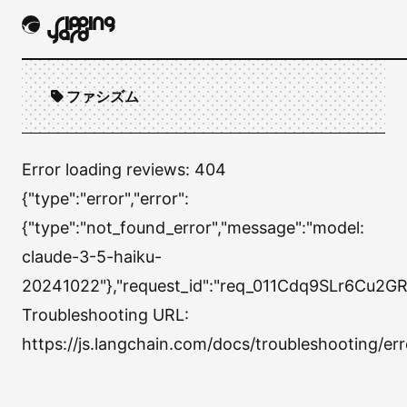
ファシズム
Error loading reviews:
404
{"type":"error","error":
{"type":"not_found_error","message":"model:
claude-3-5-haiku-
20241022"},"request_id":"req_011Cdq9SLr6Cu2GR
Troubleshooting URL:
https://js.langchain.com/docs/troubleshooting