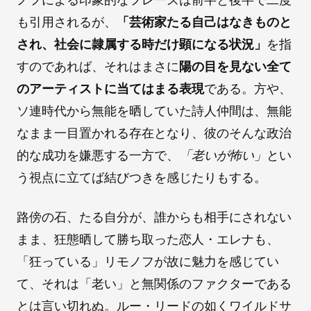
も引用されるが、
「芸術家たる自己はなきものと
され、社会に隷属する時だけ顕になる状況」
を指
すのであれば、それはまさに
陽の目を見ない全て
のアーティストに当てはまる表現
である。方や、
ソ連時代から無能を晒していた詩人仲間は、無能
なまま一目置かれる存在となり、彼のそんな政治
的な成功を嫌悪する一方で、
「老いが怖い」
とい
う視点に立てば結びつきを感じたりもする。
路傍の石、たる自分が、誰からも相手にされない
まま、狂態晒して勝ち取った恋人・エレナも、
「狂っている」リモノフが故に魅力を感じてい
て、それは「老い」と無関係のファクターである
とは言い切れぬ。ルー・リードの如くワイルドサ