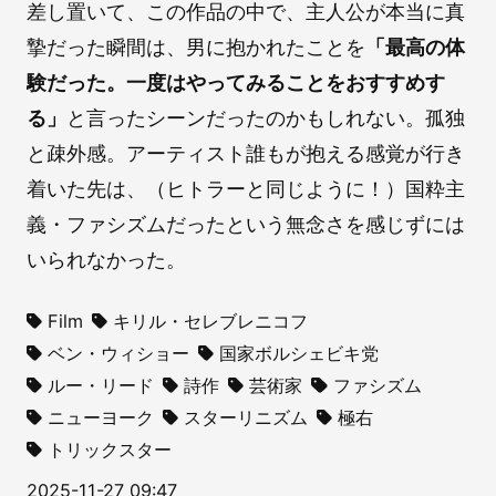
差し置いて、この作品の中で、主人公が本当に真
摯だった瞬間は、男に抱かれたことを
「最高の体
験だった。一度はやってみることをおすすめす
る」
と言ったシーンだったのかもしれない。孤独
と疎外感。アーティスト誰もが抱える感覚が行き
着いた先は、（ヒトラーと同じように！）国粋主
義・ファシズムだったという無念さを感じずには
いられなかった。
Film
キリル・セレブレニコフ
ベン・ウィショー
国家ボルシェビキ党
ルー・リード
詩作
芸術家
ファシズム
ニューヨーク
スターリニズム
極右
トリックスター
2025-11-27 09:47