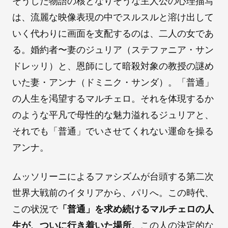
そうした物語の核となりそうな主人公の心理描写
は、流麗な映像表現の中でスルスルと溶け出して
いく代わりに画面を支配するのは、二人の女であ
る。婚約者〜妻のジュリア（ステファニア・サン
ドレッリ）と、恩師にして暗殺対象の教授の謎め
いた妻・アンナ（ドミニク・サンダ）。「普通」
の人生を渇望するマルチェロ。それを体現するか
のような平凡で母性的な魅力溢れるジュリアと、
それでも「普通」でいさせてくれない運命を操る
アンナ。
ムッソリーニによるファシズムが台頭する第二次
世界大戦前のイタリアから、パリへ。この時代、
この状況で
「普通」を求め続けるマルチェロの人
生が、ついに行き着いた場所
。この人の決定的な