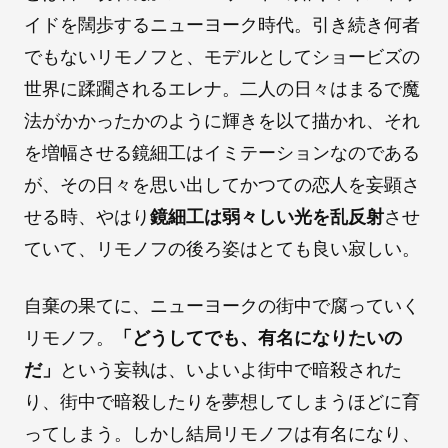
イドを闊歩するニューヨーク時代。引き続き何者
でもないリモノフと、モデルとしてショービズの
世界に蹂躙されるエレナ。二人の日々はまるで魔
法がかかったかのように輝きを以て描かれ、それ
を増幅させる鏡細工はイミテーションなのである
が、その日々を思い出してかつての恋人を妄顕さ
せる時、やはり
鏡細工は弱々しい光を乱反射
させ
ていて、リモノフの後ろ姿はとても良い寂しい。
自棄の果てに、ニューヨークの街中で腐っていく
リモノフ。
「どうしてでも、有名になりたいの
だ」
という妄執は、いよいよ街中で暗殺された
り、街中で暗殺したりを夢想してしまうほどに育
ってしまう。しかし結局リモノフは有名になり、