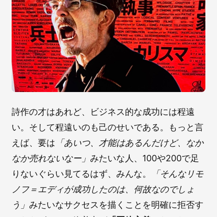
詩作の才はあれど、ビジネス的な成功には程遠
い。そして程遠いのも己のせいである。もっと言
えば、要は
「あいつ、才能はあるんだけど、なか
なか売れないなー」
みたいな人、100や200で足
りないぐらい見てるはず、みんな。
「そんなリモ
ノフ＝エディが成功したのは、何故なのでしょ
う」
みたいなサクセスを描くことを明確に拒否す