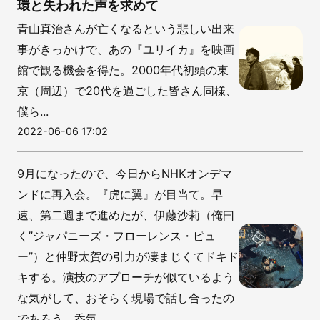
環と失われた声を求めて
青山真治さんが亡くなるという悲しい出来
事がきっかけで、あの『ユリイカ』を映画
館で観る機会を得た。2000年代初頭の東
京（周辺）で20代を過ごした皆さん同様、
僕ら...
2022-06-06 17:02
9月になったので、今日からNHKオンデマ
ンドに再入会。『虎に翼』が目当て。早
速、第二週まで進めたが、伊藤沙莉（俺曰
く”ジャパニーズ・フローレンス・ピュ
ー”）と仲野太賀の引力が凄まじくてドキド
キする。演技のアプローチが似ているよう
な気がして、おそらく現場で話し合ったの
であろう。呑気...