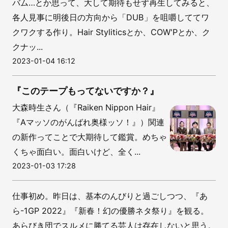
バム…とか思って、大して期待もせず再生してみると、
各人見事に明後日の方向から「DUB」を咀嚼しててワ
クワクする作り。Hair Styliticsとか、COW'Pとか、ク
クナッ...
2023-01-04 16:12
『このテープもってないですか？』
大森時生さん（『Raiken Nippon Hair』
『Aマッソのがんばれ奥様ッソ！』）関連
の新作ってことで大期待して鑑賞。めちゃ
くちゃ面白い。面白いけど、全く...
2023-01-03 17:28
仕事初め。昨日は、基本のんびりと過ごしつつ、『あ
ら-1GP 2022』『新春！幻の優勝ネタ祭り』を観る。
あらびき団でスルメに勝てる芸人は存在しないと思う。