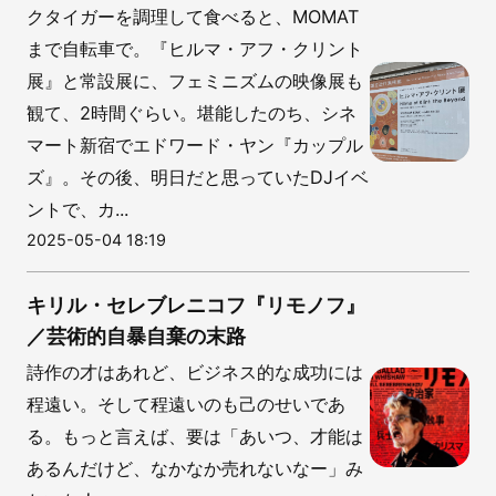
クタイガーを調理して食べると、MOMAT
まで自転車で。『ヒルマ・アフ・クリント
展』と常設展に、フェミニズムの映像展も
観て、2時間ぐらい。堪能したのち、シネ
マート新宿でエドワード・ヤン『カップル
ズ』。その後、明日だと思っていたDJイベ
ントで、カ...
2025-05-04 18:19
キリル・セレブレニコフ『リモノフ』
／芸術的自暴自棄の末路
詩作の才はあれど、ビジネス的な成功には
程遠い。そして程遠いのも己のせいであ
る。もっと言えば、要は「あいつ、才能は
あるんだけど、なかなか売れないなー」み