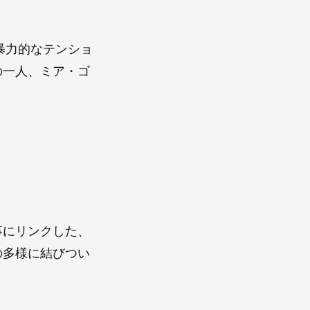
暴力的なテンショ
の一人、ミア・ゴ
事にリンクした、
の多様に結びつい