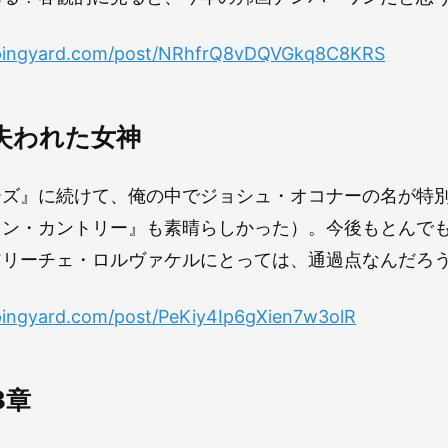
ppingyard.com/post/NRhfrQ8vDQVGkq8C8KRS
と失われた女神
ーズ』に続けて、俺の中でジョシュ・オコナーの名が特
ウン・カントリー』も素晴らしかった）。今後もとんで
アリーチェ・ロルヴァケルにとっては、通過点なんだろ
pingyard.com/post/PeKiy4Ip6gXien7w3olR
3章