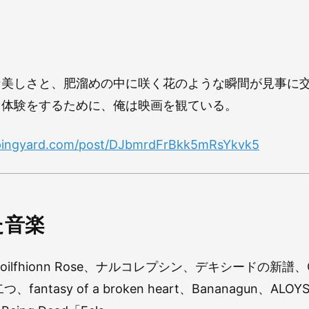
な美しさと、肥溜めの中に咲く花のような瞬間が見事に
う体験をするために、俺は映画を観ている。
ppingyard.com/post/DJbmrdFrBkk5mRsYkvk5
た音楽
Caoilfhionn Rose、ナルコレプシン、デキシードの新譜、Ge
二つ、fantasy of a broken heart、Bananagun、