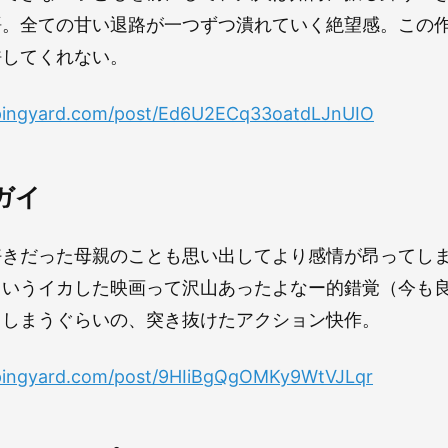
語。全ての甘い退路が一つずつ潰れていく絶望感。この
許してくれない。
ppingyard.com/post/Ed6U2ECq33oatdLJnUIO
ルガイ
好きだった母親のことも思い出してより感情が昂ってし
ういうイカした映画って沢山あったよなー的錯覚（今も
てしまうぐらいの、突き抜けたアクション快作。
ppingyard.com/post/9HIiBgQgOMKy9WtVJLqr