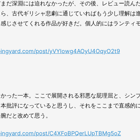
だまだ深淵には迫れなかったが、その後、レビュー読ん
たら、古代ギリシャ悲劇に通じていればもう少し理解は
を感じさせてくれる作品が好きだ。個人的にはランティ
ppingyard.com/post/yVYIowg4AOyU4OqyO2t9
なかった一本。ここで展開される邪悪な屁理屈と、シン
日本批評になっていると思うし、それをここまで直感的
手腕だと改めて思う。
ppingyard.com/post/C4XFoBPQerLUpTBMg5oZ