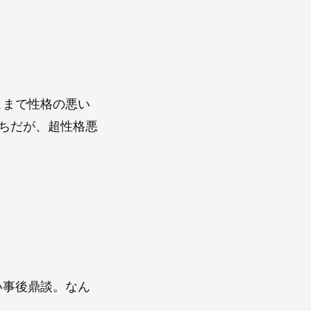
こまで性格の悪い
ちだが、超性格悪
い事後鼎談。なん
う。