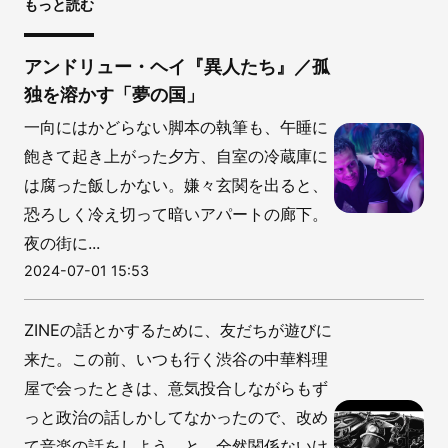
もっと読む
アンドリュー・ヘイ『異人たち』／孤
独を溶かす「夢の国」
一向にはかどらない脚本の執筆も、午睡に
飽きて起き上がった夕方、自室の冷蔵庫に
は腐った飯しかない。嫌々玄関を出ると、
恐ろしく冷え切って暗いアパートの廊下。
夜の街に...
2024-07-01 15:53
ZINEの話とかするために、友だちが遊びに
来た。この前、いつも行く渋谷の中華料理
屋で会ったときは、意気投合しながらもず
っと政治の話しかしてなかったので、改め
て音楽の話をしよう、と。全然関係ないけ