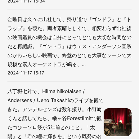
2024-11-17 16:34
金曜日は久々に出社して、帰り道で『ゴンドラ』と『ト
ラップ』を観た。両者素晴らしくて、相変わらず出社後
の映画鑑賞の機会は自分にとってとても大切な時間なの
だと再認識。『ゴンドラ』はウェス・アンダーソン直系
のかわいらしい映画で、終盤のとても大事なシーンで大
規模な素人オーケストラが鳴る、...
2024-11-17 16:17
八丁堀七針で、Hilma Nikolaisen /
Andersens / Ueno Takashiのライブを観て
きた。アンデルセンズは数年振り。小野崎
くんと話してたら、幡ヶ谷Forestlimitで観
たつびーソロ祭が5年前とのこと。「太
陽」と「君の瞳に輝きを」という既発の名