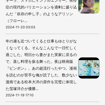
キーラ、スマホにインフルエンサー。依存
症の現代的バリエーションを過剰に盛り込
んだ「依存の申し子」のようなアリソン
（フローレ...
2024-11-20 03:03
年の瀬も近づいてくると仕事もゆとりがな
くなってくる。そんなこんなで一日忙しく
過ごした。明日から妻がまた実家に戻るの
で、蒸し料理を振る舞った。夜は映画版
『ピンポン』。あの超流行ったやつ。漫画
を読むのが苦手な俺が読了した、数少ない
漫画である松本大洋の原作を完璧に体現し
た窪塚洋介が優勝...
2024-11-19 17:10