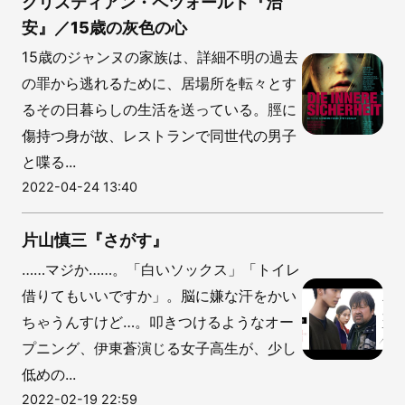
クリスティアン・ペツォールト『治
安』／15歳の灰色の心
15歳のジャンヌの家族は、詳細不明の過去
の罪から逃れるために、居場所を転々とす
るその日暮らしの生活を送っている。脛に
傷持つ身が故、レストランで同世代の男子
と喋る...
2022-04-24 13:40
片山慎三『さがす』
……マジか……。「白いソックス」「トイレ
借りてもいいですか」。脳に嫌な汗をかい
ちゃうんすけど…。叩きつけるようなオー
プニング、伊東蒼演じる女子高生が、少し
低めの...
2022-02-19 22:59