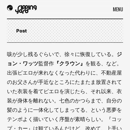
MENU
Post
咳が少し残るぐらいで、徐々に恢復している。
ジ
ョン・ワッツ
監督作
『クラウン』
を観る、など。
出張ピエロが来れなくなった代わりに、不動産屋
のお父さんが手近なところにたまたま放置されて
いた衣装を着てピエロを演じたら、それ以来、衣
装が身体を離れない。七色のかつらまで、自分の
髪のように一体化してしまってる、という悪夢を
テンポよく描いていく序盤が素晴らしい。『コッ
プ・カー』は観ているんだけど、改めて、上手い