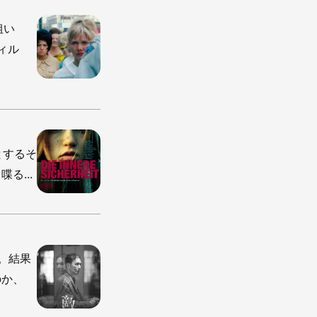
粗い
ィル
とするそ
る...
。結果
のか、