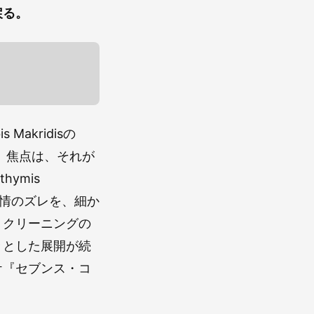
戻る。
akridisの
。焦点は、それが
hymis
感情のズレを、細か
、クリーニングの
々とした展開が続
ケ『セブンス・コ
。