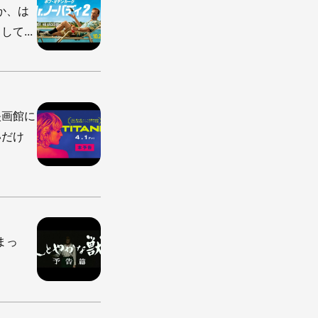
か、は
て...
映画館に
いだけ
しまっ