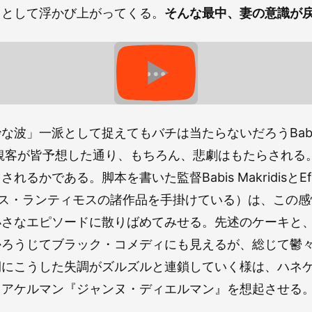
えとして浮かび上がってくる。
そんな最中、妻の意識が
波」一派として捉えてもバチは当たらないだろうBabis M
。観客が皆予想した通り、もちろん、悲劇はもたらされる
るかである。脚本を書いた監督Babis MakridisとEft
（ヨルゴス・ランティモスの諸作品を手掛けている）は、この
小さなエピソードに散りばめてみせる。先述のケーキと
かろうじてブラック・コメディにも見えるが、総じて鬱
期にこうした失調がズルズルと連鎖していく様は、ハネ
、アケルマン『ジャンヌ・ディエルマン』を想起させる