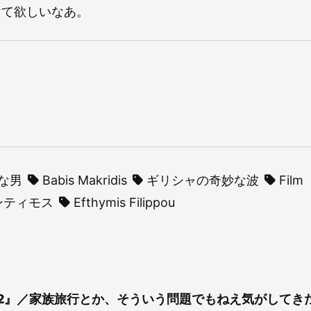
けて欲しいなあ。
幸な男
Babis Makridis
ギリシャの奇妙な波
Film
ンティモス
Efthymis Filippou
ィ2』／家族旅行とか、そういう問題でもねえ気がしてき