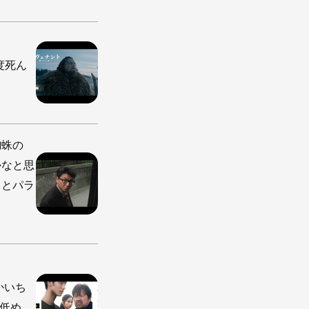
一度死ん
蜘蛛の
かなと思
りとパラ
かいち
低め