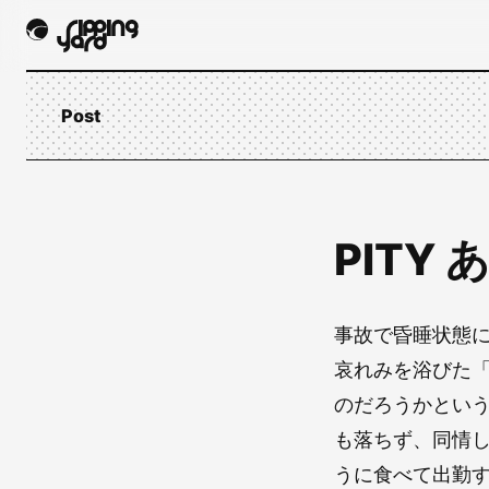
Post
PITY
事故で昏睡状態
哀れみを浴びた
のだろうかとい
も落ちず、同情
うに食べて出勤