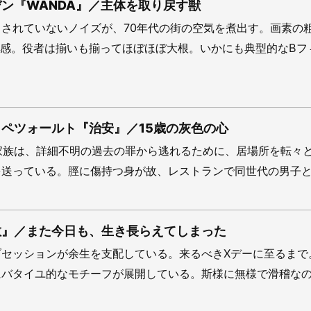
ン『WANDA』／主体を取り戻す獣
されていないノイズが、70年代の街の空気を煮出す。画素の
質感。役者は揃いも揃ってほぼほぼ大根。いかにも典型的なBフ
ペツォールト『治安』／15歳の灰色の心
家族は、詳細不明の過去の罪から逃れるために、居場所を転々
送っている。脛に傷持つ身が故、レストランで同世代の男子と喋
敵』／また今日も、生き長らえてしまった
ブセッションが余生を支配している。来るべきXデーに至るまで
にバタイユ的なモチーフが展開している。斯様に無様で滑稽な