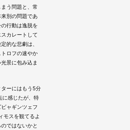
しまう問題と、常
本来別の問題であ
公の行動は逸脱を
エスカレートして
決定的な悲劇は、
ストロフの速やか
い光景に包み込ま
ターにはもう5分
点に感じたが、特
ズビャギンツェフ
ティモスを観てるよ
るのではないかと