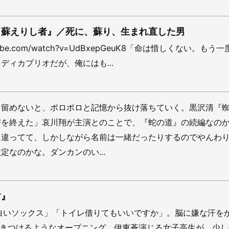
：蘇えりし者』／死に、蘇り、生まれ直した男
outube.com/watch?v=UdBxepGeuK8「命は惜しくない。もう
ディカプリオだが、俺にはも...
き留めないと、ポロポロと記憶から抜け落ちていく。黒沢清『
讐を終えた」哀川翔が主演とのことで、『蛇の道』の続編なの
に違ってて、しかしながら名前は一緒だったりするのでやんわ
定なのかな。ダンカンのい...
す』
白いソックス」「トイレ借りてもいいですか」。脳に嫌な汗を
叩きつけるようなオープニング、伊東蒼演じる女子高生が、少し