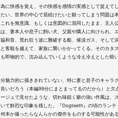
行為に快感を覚え、その快感を感情の実感として捉えて
けたい、世界の中心で居続けたいと願ってしまう問題は
、これを無意識、もしくは意図的に混同したまま、主人
先は、妻本人や息子に飼い犬、父親や隣人に向けられ、
不協和音、荒れ狂う波に難破する船、催涙ガス、そして
観と客観を越えて、家族に襲いかかってくる。そのカタ
とも即物的で、沈み込んでいくような冷え冷えとした暗
十分魅力的に描ききれていない、特に妻と息子のキャラク
良いだろう（本編99分にまとまってるのだから）と欠
タージュで見せたような、切れ味鋭く癖の強い作風は、
いて鮮烈な印象を残した。『Dogteeth』の頃のラン
う何本か撮ったらなんらかの傑作をものする可能性があ