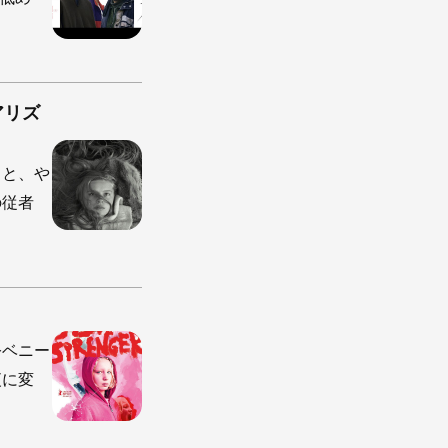
アリズ
うと、や
の従者
公ベニー
夜に変