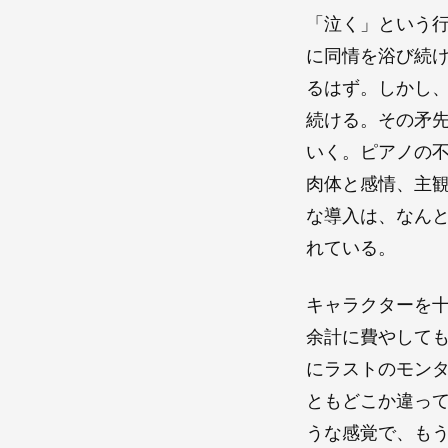
「泣く」という
に同情を浴び続
るはず。しかし
続ける。その矛
いく。ピアノの
肉体と感情、主
な導入は、なん
れている。
キャラクターを
余計に費やしても
にラストのモン
ともどこか違って
うな感覚で、も