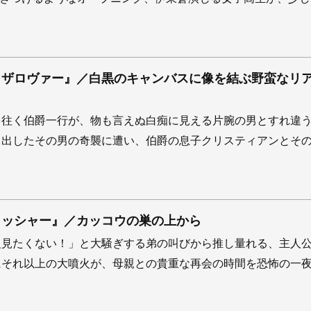
ラザロヴァー』／白黒のキャンバスに像を結ぶ野蛮なリ
を往く伯爵一行が、物も言えぬ白痴に見える片腕の男とすれ違
り出したその男の奇襲に遭い、伯爵の息子クリスティアンとそ
ラッシャー』／カッコウの巣の上から
組見たくない！」と大騒ぎする弟の叫びから推し量れる、主人
にそれ以上の大噴火が、母親との貴重な再会の時間を恐怖の一