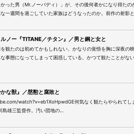
かった男（Mr.ノーバディ）」が、その後何者かになり得たの
な一週間を過ごしていた家族はどうなったのか。前作の射影とし
ルノー『TITANE／チタン』／男と鋼と女と
画を観たのは初めてかもしれない。かなりの覚悟を胸に深夜の
んな事態になってしまって困惑している。かつて観たことがな
やかな獣』／慇懃と腐敗と
outube.com/watch?v=eb1XoHpwdGE何気なく観たらやられて
川島雄三監督作。汚い団地の...