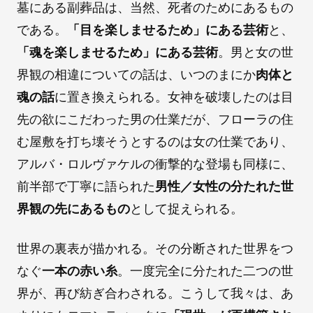
墓にある副葬品は、当然、死者のためにあるもの
である。
「目を楽しませるため」にある芸術
と、
「魂を楽しませるため」にある芸術
。男と女の世
界観の相違についての話は、いつのまにか
肉体と
魂の話
に置き換えられる。女神を破壊したのは目
先の欲にこだわった男の仕業だが、フローラの住
む屋敷を打ち壊そうとするのは女の仕業であり、
アルバ・ロルヴァケルの衝撃的な登場も同様に、
前半部で丁寧に語られた
男性／女性の分たれた世
界観の先にあるもの
として捉えられる。
世界の裏表が描かれる。その分断された世界をつ
なぐ
一本の赤い糸
。一度完全に分たれた二つの世
界が、再び紡ぎ合わされる。こうして我々は、あ