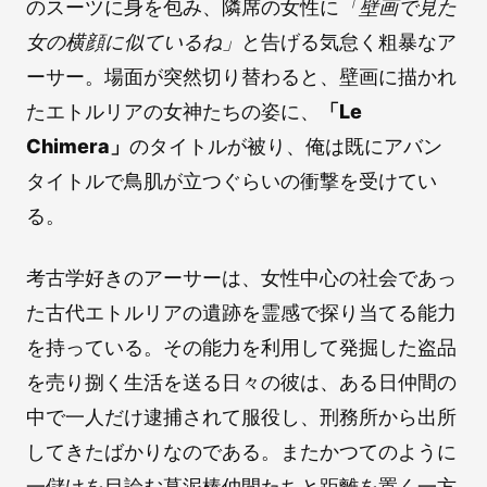
のスーツに身を包み、隣席の女性に
「壁画で見た
女の横顔に似ているね」
と告げる気怠く粗暴なア
ーサー。場面が突然切り替わると、壁画に描かれ
たエトルリアの女神たちの姿に、
「Le
Chimera」
のタイトルが被り、俺は既にアバン
タイトルで鳥肌が立つぐらいの衝撃を受けてい
る。
考古学好きのアーサーは、女性中心の社会であっ
た古代エトルリアの遺跡を霊感で探り当てる能力
を持っている。その能力を利用して発掘した盗品
を売り捌く生活を送る日々の彼は、ある日仲間の
中で一人だけ逮捕されて服役し、刑務所から出所
してきたばかりなのである。またかつてのように
一儲けを目論む墓泥棒仲間たちと距離を置く一方