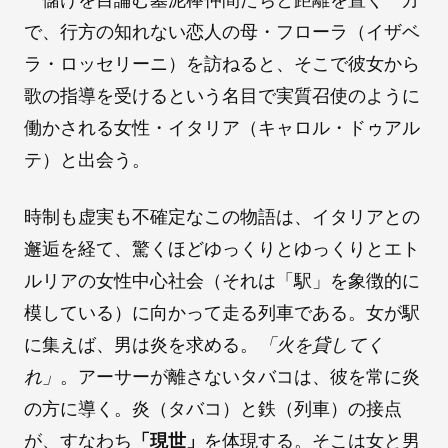
で、行方の知れない恋人の母・フローラ（イザベ
ラ・ロッセリーニ）を訪ねると、そこで彼女から
歌の指導を受けるという名目で実質召使のように
働かされる女性・イタリア（キャロル・ドゥアル
テ）と出会う。
時制も虚実も不確定なこの物語は、イタリアとの
邂逅を経て、驚くほどゆっくりとゆっくりとエト
ルリアの女性中心社会（それは「駅」を象徴的に
模している）に向かって走る列車である。女が駅
に集えば、男は炎を求める。
「火を貸してく
れ」
。アーサーが離さないタバコは、彼を常に炎
の方に導く。炎（タバコ）と鉄（列車）の接点
が、すなわち
「現世」
を体現する。そこは女と男