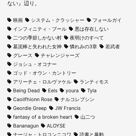
ない』辺り。
映画
システム・クラッシャー
フォールガイ
インフィニティ・プール
悪は存在しない
二つの季節しかない村
夜明けのすべて
墓泥棒と失われた女神
憐れみの3章
若武者
グレース
チャレンジャーズ
ジョシュ・オコナー
ゴッド・オウン・カントリー
アリーチェ・ロルヴァケル
ランティモス
Being Dead
Eels
youra
Tyla
Caoilfhionn Rose
ナルコレプシン
Geordie Greep
JW Francis
fantasy of a broken heart
山二つ
Bananagun
ALOYSE
ナージャ・トロコンニコワ
読書と暴動