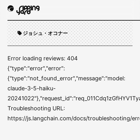
ジョシュ・オコナー
Error loading reviews:
404
{"type":"error","error":
{"type":"not_found_error","message":"model:
claude-3-5-haiku-
20241022"},"request_id":"req_011Cdq1zGfHYV1Tya
Troubleshooting URL:
https://js.langchain.com/docs/troubleshooting