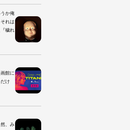
いうか俺
、それは
た『穢れ
映画館に
いだけ
自然、み