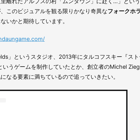
人里離れたアルプスの村「ムンダウン」に赴く…」とい
が、このビジュアルを観る限りかなり奇異な
フォークホ
はないかと期待しています。
undaungame.com/
 Fields」というスタジオ、2013年にタルコフスキー『
というゲームを制作していたとか、創立者のMichel Zieg
気になる要素に満ちているので追っていきたい。