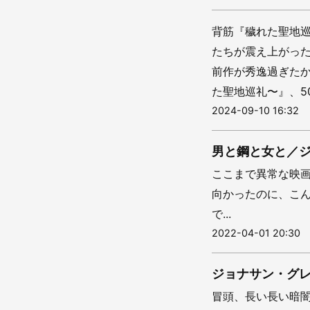
背筋『穢れた聖地
たちが震え上がっ
前作が秀逸過ぎた
た聖地巡礼〜』、50
2024-09-10 16:32
男と鋼と女と／ジ
ここまで異常な映
向かったのに、こ
で...
2022-04-01 20:30
ジョナサン・グ
冒頭、長い長い暗