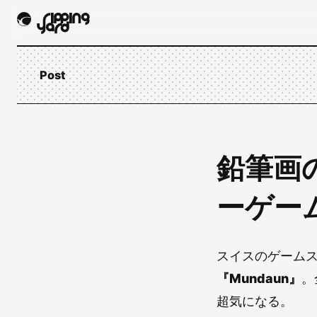
Post
鉛筆画
ーゲーム
スイスのゲーム
『Mundaun』
。
超気になる。