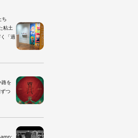
たち
た粘土
づく「過
小路を
個ずつ
amp;