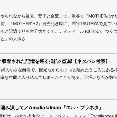
やられながら暴暑。妻子と合流して、渋谷で『MOTHERのか
、『MOTHER1+2』発売記念時に、渋谷TSUTAYAで見てい
見ると記憶よりも大分大きくて、ディティールも細かい。つく
」の大事さ...
呪詛』／収奪された記憶を巡る抵抗の記録【ネタバレ考察】
沖縄の小さな離島で、観光地からちょっと離れたところにある
思議な空間に入り込んでしまったことがある。不揃いな石が数
み潰して／Amalia Ulman『エル・プラネタ』
n初監督作は、彼女の有名なアート・パフォーマンス「Excellences &