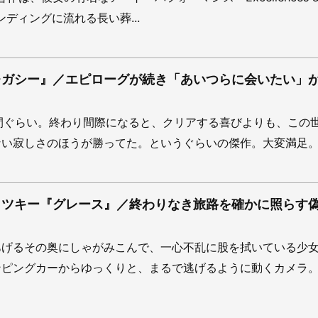
のエンディングに流れる長い葬...
レガシー』／エピローグが続き「あいつらに会いたい」
間ぐらい。終わり間際になると、クリアする喜びよりも、この
い寂しさのほうが勝ってた。というぐらいの傑作。大変満足。htt
ロツキー『グレース』／終わりなき旅路を確かに照らす
あげるその奥にしゃがみこんで、一心不乱に股を拭いている少
ンピングカーからゆっくりと、まるで逃げるように動くカメラ