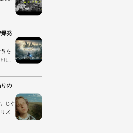
が爆発
世界を
...
偽りの
女。じぐ
。リズ