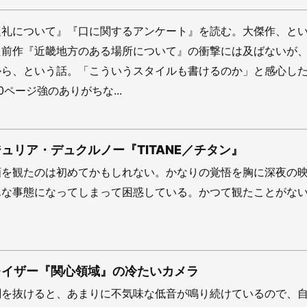
巡礼について』『口に関するアンケート』を読む。大傑作、と
た前作『近畿地方のある場所について』の衝撃には及ばないが
から、という話。「こういうスタイルも書けるのか」と感心し
ページ強のありがちな...
ュリア・デュクルノー『TITANE／チタン』
画を観たのは初めてかもしれない。かなりの覚悟を胸に深夜の
んな事態になってしまって困惑している。かつて観たことがな
レイザー『関心領域』の冷たいカメラ
闇を抜けると、あまりに不気味な低音が鳴り続けているので、