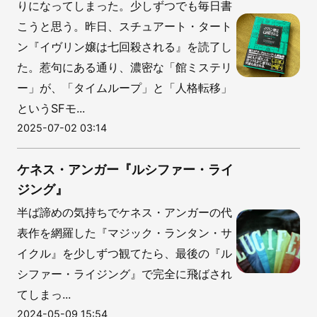
りになってしまった。少しずつでも毎日書
こうと思う。昨日、スチュアート・タート
ン『イヴリン嬢は七回殺される』を読了し
た。惹句にある通り、濃密な「館ミステリ
ー」が、「タイムループ」と「人格転移」
というSFモ...
2025-07-02 03:14
ケネス・アンガー『ルシファー・ライ
ジング』
半ば諦めの気持ちでケネス・アンガーの代
表作を網羅した『マジック・ランタン・サ
イクル』を少しずつ観てたら、最後の『ル
シファー・ライジング』で完全に飛ばされ
てしまっ...
2024-05-09 15:54