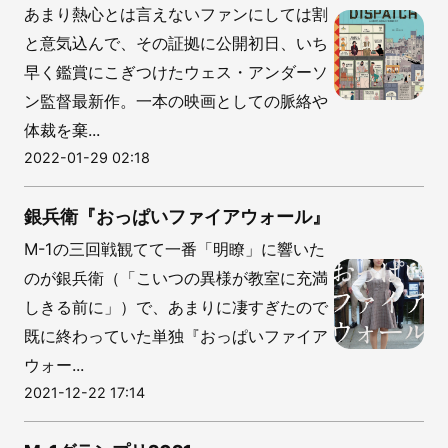
あまり熱心とは言えないファンにしては割
と意気込んで、その証拠に公開初日、いち
早く鑑賞にこぎつけたウェス・アンダーソ
ン監督最新作。一本の映画としての脈絡や
体裁を棄...
2022-01-29 02:18
銀兵衛『おっぱいファイアウォール』
M-1の三回戦観てて一番「明瞭」に響いた
のが銀兵衛（「こいつの異様が教室に充満
しきる前に」）で、あまりに凄すぎたので
既に終わっていた単独『おっぱいファイア
ウォー...
2021-12-22 17:14