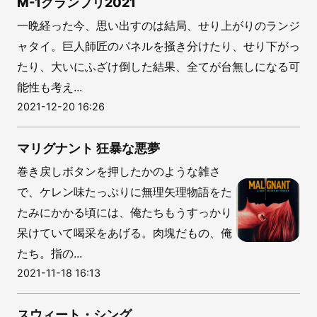
M-1グランプリ2021
一晩経った今、思い出すのは結局、せり上がりのランジ
ャタイ。巨人師匠のパネルを掻き分けたり、せり下がっ
たり、大いにふざけ倒した結果、全てが台無しになる可
能性も考え...
2021-12-20 16:26
マリグナント 狂暴な悪夢
巻き戻しボタンを押したかのような雑さ
で、ケレン味たっぷりに無理矢理物語をた
たみにかかる頃には、俺たちもうすっかり
呆けていて喝采をあげる。肉塊だもの、俺
たち。指の...
2021-11-18 16:13
スウィート・シング