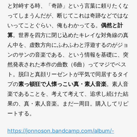
と対峙する時、「奇跡」という言葉に頼りたくな
ってしまうんだが、断じてこれは奇跡などではな
いってことぐらい、俺もわかってる。
偶然と計
算
。世界を四方に閉じ込めたキレイな対角線の真
ん中を、虚数方向にふわふわと浮遊するのがジョ
ンのサンの音楽である、という情報を基礎に、突
然発表された本作の曲数（6曲）ってマジでベス
ト。脱臼と真顔リーゼントが平気で同居するタイ
プの
素っ頓狂で人懐っこい真・素人音楽
。素人音
楽であることを、考えて考えて、追求し続けた結
果の、真・素人音楽。まだ一周目。購入してリピ
ートする。
https://jonnoson.bandcamp.com/album/-