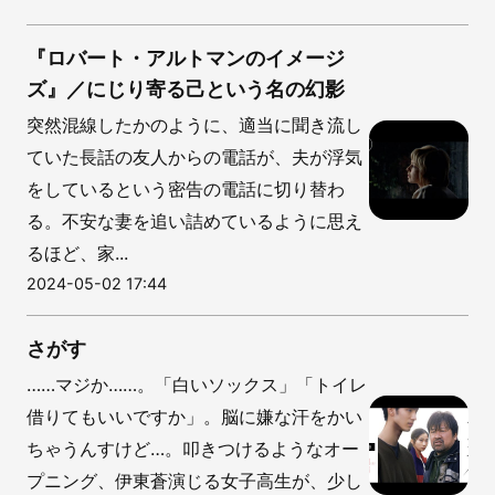
『ロバート・アルトマンのイメージ
ズ』／にじり寄る己という名の幻影
突然混線したかのように、適当に聞き流し
ていた長話の友人からの電話が、夫が浮気
をしているという密告の電話に切り替わ
る。不安な妻を追い詰めているように思え
るほど、家...
2024-05-02 17:44
さがす
……マジか……。「白いソックス」「トイレ
借りてもいいですか」。脳に嫌な汗をかい
ちゃうんすけど…。叩きつけるようなオー
プニング、伊東蒼演じる女子高生が、少し