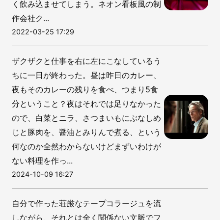
く飲み込ませてしまう。ネオン看板風の制
作会社ク...
2022-03-25 17:29
ザクザクと仕事を右に左にこなしているう
ちに一日が終わった。昼は昨日のカレー、
夜もそのカレーの残りを食べ、つまり5食
分ということ？夜はそれでは足りなかった
ので、白菜とニラ、さつまいもにぶなしめ
じと豚肉を、醤油とみりんで煮る、という
何なのか全然わからないけどまずいわけが
ない料理を作っ...
2024-10-09 16:27
自分で作った荘厳なテープコラージュを流
しながら、それとは全く関係ない文脈でフ