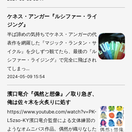
ケネス・アンガー『ルシファー・ライ
ジング』
半ば諦めの気持ちでケネス・アンガーの代
表作を網羅した『マジック・ランタン・サ
イクル』を少しずつ観てたら、最後の『ル
シファー・ライジング』で完全に飛ばされ
てしまっ...
2024-05-09 15:54
濱口竜介『偶然と想像』／取り急ぎ、
俺は佐々木を火炙りに処す
https://www.youtube.com/watch?v=PK-
L5zso-KY濱口竜介監督による文体練習の
ようなオムニバス作品。偶然が織りなした