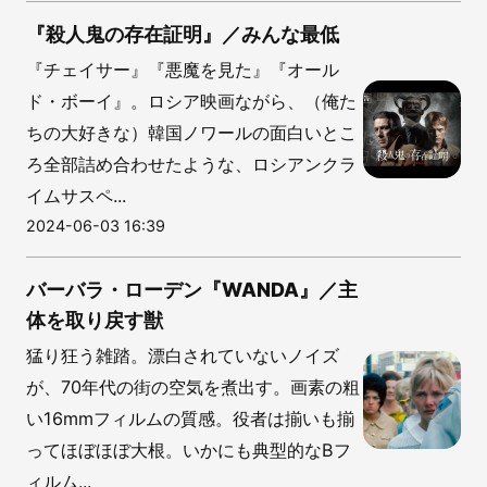
『殺人鬼の存在証明』／みんな最低
『チェイサー』『悪魔を見た』『オール
ド・ボーイ』。ロシア映画ながら、（俺た
ちの大好きな）韓国ノワールの面白いとこ
ろ全部詰め合わせたような、ロシアンクラ
イムサスペ...
2024-06-03 16:39
バーバラ・ローデン『WANDA』／主
体を取り戻す獣
猛り狂う雑踏。漂白されていないノイズ
が、70年代の街の空気を煮出す。画素の粗
い16mmフィルムの質感。役者は揃いも揃
ってほぼほぼ大根。いかにも典型的なBフ
ィルム...