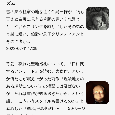
ズム
雪の舞う極寒の地を往く伯爵一行が、物も
言えぬ白痴に見える片腕の男とすれ違う
と、やおらスリングを取り出したその男の
奇襲に遭い、伯爵の息子クリスティアンと
その従者が...
2022-07-11 17:39
背筋『穢れた聖地巡礼について』『口に関
するアンケート』を読む。大傑作、という
か俺たちが震え上がった前作『近畿地方の
ある場所について』の衝撃には及ばない
が、それは前作が秀逸過ぎたから、という
話。「こういうスタイルも書けるのか」と
感心した『穢れた聖地巡礼〜』、50ページ