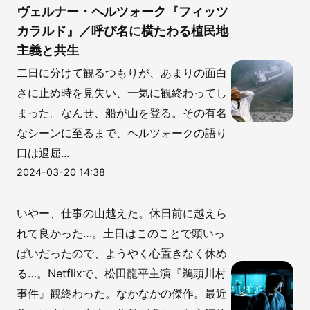
ヴェルナー・ヘルツォーク『フィッツ
カラルド』／呼び名に横たわる植民地
主義と共生
二日に分けて観るつもりが、あまりの面白
さに止め時を見失い、一気に観終わってし
まった。なんせ、船が山を登る。その有名
なシーンに至るまで、ヘルツォークの語り
口は退屈...
2024-03-20 14:38
いやー、仕事の山越えた。休日前に越えら
れて良かった…。土日はこのことで頭いっ
ぱいだったので、ようやく心置きなく休め
る…。Netflixで、松田龍平主演『鵜頭川村
事件』観終わった。なかなかの傑作。最近