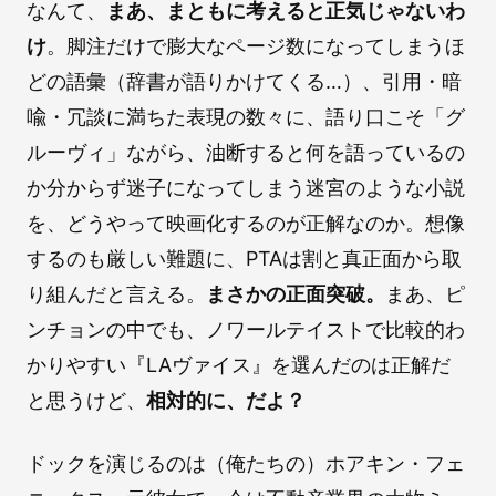
なんて、
まあ、まともに考えると正気じゃないわ
け
。脚注だけで膨大なページ数になってしまうほ
どの語彙（辞書が語りかけてくる…）、引用・暗
喩・冗談に満ちた表現の数々に、語り口こそ「グ
ルーヴィ」ながら、油断すると何を語っているの
か分からず迷子になってしまう迷宮のような小説
を、どうやって映画化するのが正解なのか。想像
するのも厳しい難題に、PTAは割と真正面から取
り組んだと言える。
まさかの正面突破。
まあ、ピ
ンチョンの中でも、ノワールテイストで比較的わ
かりやすい『LAヴァイス』を選んだのは正解だ
と思うけど、
相対的に、だよ？
ドックを演じるのは（俺たちの）ホアキン・フェ