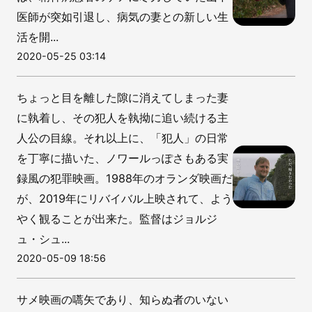
医師が突如引退し、病気の妻との新しい生
活を開...
2020-05-25 03:14
ちょっと目を離した隙に消えてしまった妻
に執着し、その犯人を執拗に追い続ける主
人公の目線。それ以上に、「犯人」の日常
を丁寧に描いた、ノワールっぽさもある実
録風の犯罪映画。1988年のオランダ映画だ
が、2019年にリバイバル上映されて、よう
やく観ることが出来た。監督はジョルジ
ュ・シュ...
2020-05-09 18:56
サメ映画の嚆矢であり、知らぬ者のいない