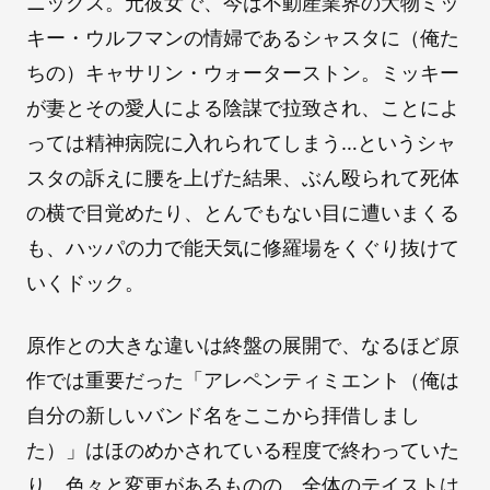
ニックス。元彼女で、今は不動産業界の大物ミッ
キー・ウルフマンの情婦であるシャスタに（俺た
ちの）キャサリン・ウォーターストン。ミッキー
が妻とその愛人による陰謀で拉致され、ことによ
っては精神病院に入れられてしまう…というシャ
スタの訴えに腰を上げた結果、ぶん殴られて死体
の横で目覚めたり、とんでもない目に遭いまくる
も、ハッパの力で能天気に修羅場をくぐり抜けて
いくドック。
原作との大きな違いは終盤の展開で、なるほど原
作では重要だった「アレペンティミエント（俺は
自分の新しいバンド名をここから拝借しまし
た）」はほのめかされている程度で終わっていた
り、色々と変更があるものの、全体のテイストは