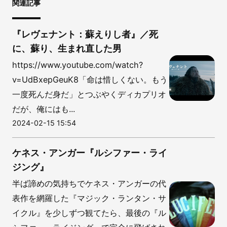
関連記事
『レヴェナント：蘇えりし者』／死
に、蘇り、生まれ直した男
https://www.youtube.com/watch?
v=UdBxepGeuK8「命は惜しくない。もう
一度死んだ身だ」とつぶやくディカプリオ
だが、俺にはも...
2024-02-15 15:54
ケネス・アンガー『ルシファー・ライ
ジング』
半ば諦めの気持ちでケネス・アンガーの代
表作を網羅した『マジック・ランタン・サ
イクル』を少しずつ観てたら、最後の『ル