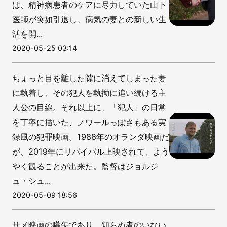
は、精神病患者のケアに尽力していた山下
医師が突如引退し、病気の妻との新しい生
活を開...
2020-05-25 03:14
ちょっと目を離した隙に消えてしまった妻
に執着し、その犯人を執拗に追い続ける主
人公の目線。それ以上に、「犯人」の日常
を丁寧に描いた、ノワールっぽさもある実
録風の犯罪映画。1988年のオランダ映画だ
が、2019年にリバイバル上映されて、よう
やく観ることが出来た。監督はジョルジ
ュ・シュ...
2020-05-09 18:56
サメ映画の嚆矢であり、知らぬ者のいない