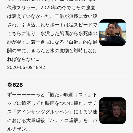
傑作スリラー。2020年の今でもその強度
は衰えていなかった。子供が無残に食い殺
され、引き込まれたボートは猛スピードで
こちらに迫り、水没した船底から水死体の
顔が覗く。若干退屈になる『白鯨』的な展
開の末に、きちんと水の魔物と対峙しなけ
ればならない...
2020-05-09 18:42
炎628
ずーーーーーっと「観たい映画リスト」ト
ップに鎮座してた映画をついに観た。ナチ
ス「アインザッツグルッペン」によるソ連
における大量虐殺「ハティニ虐殺」を、パ
ルチザン...