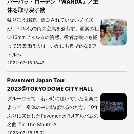
バーバラ・ローデン『WANDA』／主
体を取り戻す獣
猛り狂う雑踏。漂白されていないノイズ
が、70年代の街の空気を煮出す。画素の粗
い16mmフィルムの質感。役者は揃いも揃
ってほぼほぼ大根。いかにも典型的なBフ
ィルム...
2022-07-16 18:43
Pavement Japan Tour
2023@TOKYO DOME CITY HALL
グルーヴって、若い時に聴いていた音楽に
よって、身体の中に結ばれるのだな。10年
ぶりに来日したPavementが1stアルバムの
名曲「In The Mouth A...
2023-02-15 18:02